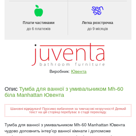
Плати частинами
Легка розстрочка
до 6 платежів
до 9 місяців
Виробник:
Ювента
Опис
Тумба для ванної з умивальником Mh-60
біла Manhattan Ювента
Шановні відвідувачі! Просимо вибачення за тимчасові незручності! Деякий
текст на цій сторінці перебуває в стадії перекладу.
Тумба для ванної з умивальником Mh-60 Manhattan Ювента
чудово доповнить інтер'єр ванної кімнати і допоможе