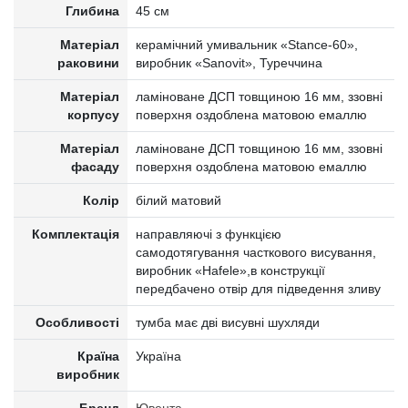
Глибина
45 см
Матеріал
керамічний умивальник «Stance-60»,
раковини
виробник «Sanovit», Туреччина
Матеріал
ламіноване ДСП товщиною 16 мм, ззовні
корпусу
поверхня оздоблена матовою емаллю
Матеріал
ламіноване ДСП товщиною 16 мм, ззовні
фасаду
поверхня оздоблена матовою емаллю
Колір
білий матовий
Комплектація
направляючі з функцією
самодотягування часткового висування,
виробник «Hafele»,в конструкції
передбачено отвір для підведення зливу
Особливості
тумба має дві висувні шухляди
Країна
Україна
виробник