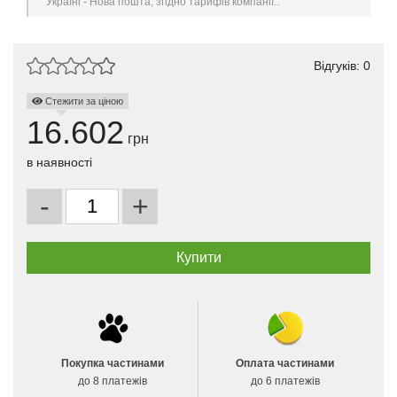
Україні - Нова пошта, згідно тарифів компанії..
Відгуків: 0
Стежити за ціною
16.602
грн
в наявності
-
+
Покупка частинами
Оплата частинами
до 8 платежів
до 6 платежів