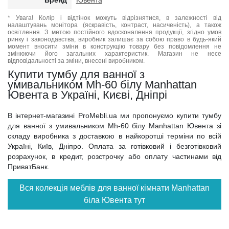
Бренд
Ювента
* Увага! Колір і відтінок можуть відрізнятися, в залежності від
налаштувань монітора (яскравість, контраст, насиченість), а також
освітлення. З метою постійного вдосконалення продукції, згідно умов
ринку і законодавства, виробник залишає за собою право в будь-який
момент вносити зміни в конструкцію товару без повідомлення не
змінюючи його загальних характеристик. Магазин не несе
відповідальності за зміни, внесені виробником.
Купити тумбу для ванної з
умивальником Mh-60 білу Manhattan
Ювента в Україні, Києві, Дніпрі
В інтернет-магазині ProMebli.ua ми пропонуємо купити тумбу
для ванної з умивальником Mh-60 білу Manhattan Ювента зі
складу виробника з доставкою в найкоротші терміни по всій
Україні, Київ, Дніпро. Оплата за готівковий і безготівковий
розрахунок, в кредит, розстрочку або оплату частинами від
ПриватБанк.
Вся колекція меблів для ванної кімнати Manhattan
біла Ювента тут