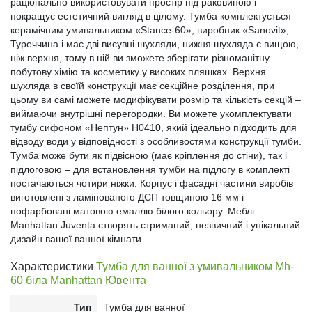
раціонально використовувати простір під раковиною і
покращує естетичний вигляд в цілому. Тумба комплектується
керамічним умивальником «Stance-60», виробник «Sanovit»,
Туреччина і має дві висувні шухляди, нижня шухляда є вищою,
ніж верхня, тому в ній ви зможете зберігати різноманітну
побутову хімію та косметику у високих пляшках. Верхня
шухляда в своїй конструкції має секційне розділення, при
цьому ви самі можете модифікувати розмір та кількість секцій –
виймаючи внутрішні перегородки. Ви можете укомплектувати
тумбу сифоном «Нептун» Н0410, який ідеально підходить для
відводу води у відповідності з особливостями конструкції тумби.
Тумба може бути як підвісною (має кріплення до стіни), так і
підлоговою – для встановлення тумби на підлогу в комплекті
постачаються чотири ніжки. Корпус і фасадні частини виробів
виготовлені з ламінованого ДСП товщиною 16 мм і
пофарбовані матовою емаллю білого кольору. Меблі
Manhattan Juventa створять стриманий, незвичний і унікальний
дизайн вашої ванної кімнати.
Характеристики
Тумба для ванної з умивальником Mh-
60 біла Manhattan Ювента
Тип
Тумба для ванної