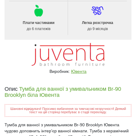
Плати частинами
Легка розстрочка
до 6 платежів
до 9 місяців
Виробник:
Ювента
Опис
Тумба для ванної з умивальником Br-90
Brooklyn біла Ювента
Шановні відвідувачі! Просимо вибачення за тимчасові незручності! Деякий
текст на цій сторінці перебуває в стадії перекладу.
Тумба для ванної з умивальником Br-90 Brooklyn Ювента
чудово доповнить інтер'єр ванної кімнати. Тумба з керамічний