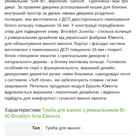
умивальник "Soft-90", виробник "Sanovit", Туреччина і має три
двері. За правими дверима розташований кошик для білизни,
внутрішній простір за двома лівими дверима розділено
полицею, яка виготовлена з ДСП двостороннього ламінування
білого кольору товщиною 16 мм. У конструкції передбачено
отвір для підведення зливу. Brooklyn Juventa - стильна колекція
з універсальним дизайном від української фабрики Ювента,
для облаштування ванної кімнати. Корпус і фасадні частини
виготовлені з ламінованого ДСП товщиною 16 мм і покриті
білою глянцевою емаллю з оригінальним декором з
натурального дерева - в білому матовому кольорі. Головною
особливістю серії є функціональність; виразний дизайн;
декоративні дерев'яні ручки; ніжки-боковини; самодовідні петлі
з системою «Soft close», які забезпечують плавне і м'яке
закривання. Ретельно продумані модулі Бруклін Ювента
відрізняються виразним і лаконічним дизайном, і відмінно
підійдуть для комфортної і сучасної ванної кімнати.
Характеристики
Тумба для ванної з умивальником Br-
90 Brooklyn біла Ювента
Тип
Тумба для ванної