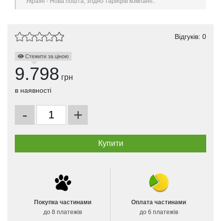
Україні - Нова пошта, згідно тарифів компанії..
Відгуків: 0
Стежити за ціною
9.798
грн
в наявності
-
+
Покупка частинами
Оплата частинами
до 8 платежів
до 6 платежів