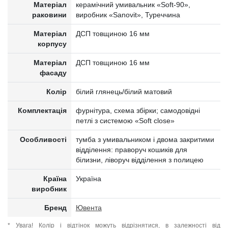
Матеріал
керамічний умивальник «Soft-90»,
раковини
виробник «Sanovit», Туреччина
Матеріал
ДСП товщиною 16 мм
корпусу
Матеріал
ДСП товщиною 16 мм
фасаду
Колір
білий глянець/білий матовий
Комплектація
фурнітура, схема збірки; самодовідні
петлі з системою «Soft close»
Особливості
тумба з умивальником і двома закритими
відділення: праворуч кошиків для
білизни, ліворуч відділення з полицею
Країна
Україна
виробник
Бренд
Ювента
* Увага! Колір і відтінок можуть відрізнятися, в залежності від