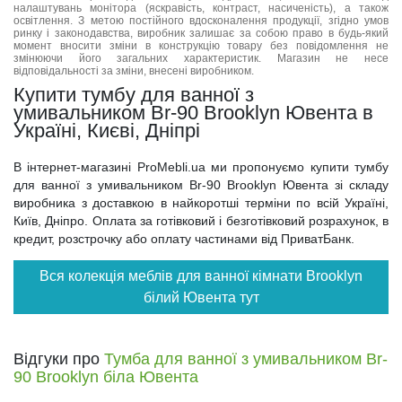
налаштувань монітора (яскравість, контраст, насиченість), а також
освітлення. З метою постійного вдосконалення продукції, згідно умов
ринку і законодавства, виробник залишає за собою право в будь-який
момент вносити зміни в конструкцію товару без повідомлення не
змінюючи його загальних характеристик. Магазин не несе
відповідальності за зміни, внесені виробником.
Купити тумбу для ванної з
умивальником Br-90 Brooklyn Ювента в
Україні, Києві, Дніпрі
В інтернет-магазині ProMebli.ua ми пропонуємо купити тумбу
для ванної з умивальником Br-90 Brooklyn Ювента зі складу
виробника з доставкою в найкоротші терміни по всій Україні,
Київ, Дніпро. Оплата за готівковий і безготівковий розрахунок, в
кредит, розстрочку або оплату частинами від ПриватБанк.
Вся колекція меблів для ванної кімнати Brooklyn
білий Ювента тут
Відгуки про
Тумба для ванної з умивальником Br-
90 Brooklyn біла Ювента