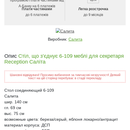
Плати частинами
Легка розстрочка
до 6 платежів
до 9 місяців
Виробник:
Салита
Опис
Стіл, що з’єднує 6-109 меблі для секретаря
Reception Саліта
Шановні відвідувачі! Просимо вибачення за тимчасові незручності! Деякий
текст на цій сторінці перебуває в стадії перекладу.
Стол соединяющий 6-109
Салита
шир. 140 см
гл. 69 см
выс. 75 см
возможные цвета: береза/серый, яблоня локарно/антрацит
материал корпуса: ДСП