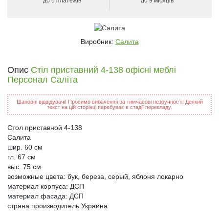
до 6 платежів
до 9 місяців
Виробник:
Салита
Опис
Стіл приставний 4-138 офісні меблі
Персонал Саліта
Шановні відвідувачі! Просимо вибачення за тимчасові незручності! Деякий
текст на цій сторінці перебуває в стадії перекладу.
Стол приставной 4-138
Салита
шир. 60 см
гл. 67 см
выс. 75 см
возможные цвета: бук, береза, серый, яблоня локарно
материал корпуса: ДСП
материал фасада: ДСП
страна производитель Украина