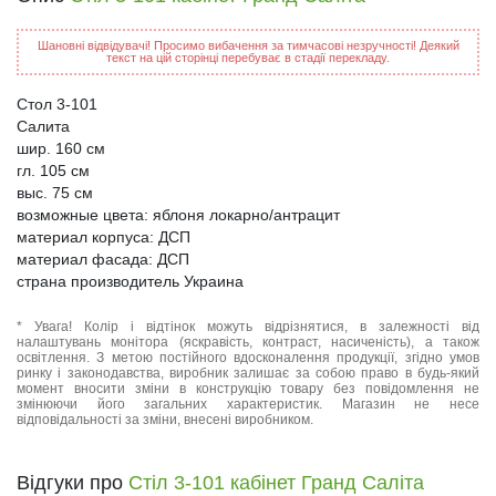
Шановні відвідувачі! Просимо вибачення за тимчасові незручності! Деякий
текст на цій сторінці перебуває в стадії перекладу.
Стол 3-101
Салита
шир. 160 см
гл. 105 см
выс. 75 см
возможные цвета: яблоня локарно/антрацит
материал корпуса: ДСП
материал фасада: ДСП
страна производитель Украина
* Увага! Колір і відтінок можуть відрізнятися, в залежності від
налаштувань монітора (яскравість, контраст, насиченість), а також
освітлення. З метою постійного вдосконалення продукції, згідно умов
ринку і законодавства, виробник залишає за собою право в будь-який
момент вносити зміни в конструкцію товару без повідомлення не
змінюючи його загальних характеристик. Магазин не несе
відповідальності за зміни, внесені виробником.
Відгуки про
Стіл 3-101 кабінет Гранд Саліта