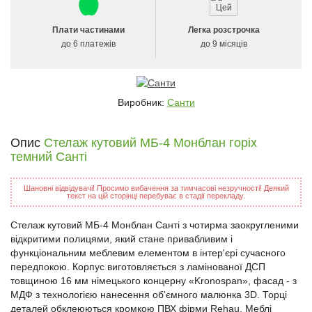
Плати частинами
Легка розстрочка
до 6 платежів
до 9 місяців
Виробник:
Санти
Опис
Стелаж кутовий МБ-4 Монблан горіх
темний Санті
Шановні відвідувачі! Просимо вибачення за тимчасові незручності! Деякий
текст на цій сторінці перебуває в стадії перекладу.
Стелаж кутовий МБ-4 Монблан Санті з чотирма заокругленими
відкритими полицями, який стане привабливим і
функціональним меблевим елементом в інтер'єрі сучасного
передпокою. Корпус виготовляється з ламінованої ДСП
товщиною 16 мм німецького концерну «Kronospan», фасад - з
МДФ з технологією нанесення об'ємного малюнка 3D. Торці
деталей обклеюються кромкою ПВХ фірми Rehau. Меблі