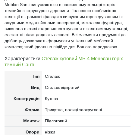
Moblan Santi випускаються в насиченому кольорі «горіх
темний» зі структурою деревини. Головною особливістю
колекції є - рамкові фасади з вишуканим фрезеруванням і з
ажурними медальйонами посередині, металева фурнітура,
виконана в стилі старовинного кування в золотистому кольорі,
елегантні ніжки додають легкості. Всі елементи продумані до
дрібниць дозволяють формувати унікальний меблевий
комплект, який ідеально підійде для Вашого передпокою.
Характеристики
Стелаж кутовий МБ-4 Монблан горіх
темний Санті
Тип
Стелаж
Вид
Стелаж відкритий
Конструкція
Кутова
Форма
Трикутна, полиці заокруглені
Монтаж
Підлоговий
Опори
ніжки