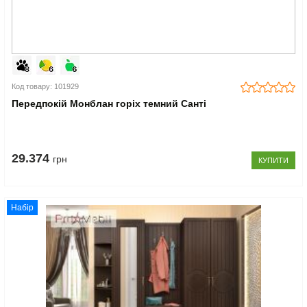
Код товару: 101929
Передпокій Монблан горіх темний Санті
29.374
грн
КУПИТИ
Набір