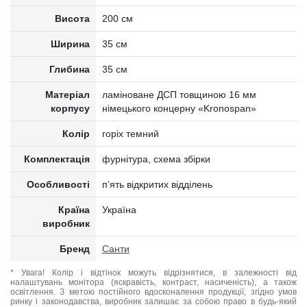
Висота
200 см
Ширина
35 см
Глибина
35 см
Матеріал
ламіноване ДСП товщиною 16 мм
корпусу
німецького концерну «Kronospan»
Колір
горіх темний
Комплектація
фурнітура, схема збірки
Особливості
п’ять відкритих відділень
Країна
Україна
виробник
Бренд
Санти
* Увага! Колір і відтінок можуть відрізнятися, в залежності від
налаштувань монітора (яскравість, контраст, насиченість), а також
освітлення. З метою постійного вдосконалення продукції, згідно умов
ринку і законодавства, виробник залишає за собою право в будь-який