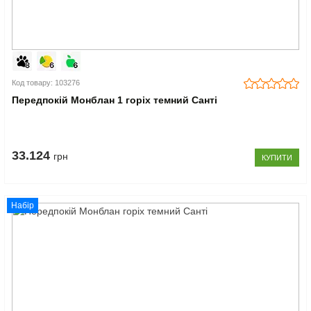
Код товару: 103276
Передпокій Монблан 1 горіх темний Санті
33.124
грн
КУПИТИ
Набір