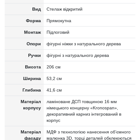
Вид
Стелаж відкритий
Форма
Прямокутна
Монтаж
Підлоговий
Опори
фігурні ніжки з натурального дерева
Ручки
фігурні з натурального дерева
Висота
206 см
Ширина
53,2 см
Глибина
41,6 см
Матеріал
ламіноване ДСП товщиною 16 мм
корпусу
німецького концерну «Kronospan»,
декоративний карниз інтегрований в
корпус
Матеріал
МДФ з технологією нанесення об’ємного
фасаду
малюнка 3D, торці деталей обклеюються