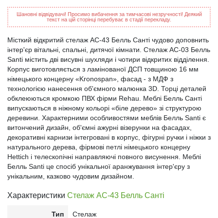
Шановні відвідувачі! Просимо вибачення за тимчасові незручності! Деякий
текст на цій сторінці перебуває в стадії перекладу.
Місткий відкритий стелаж АС-43 Белль Санті чудово доповнить
інтер'єр вітальні, спальні, дитячої кімнати. Стелаж АС-03 Белль
Santi містить дві висувні шухляди і чотири відкритих відділення.
Корпус виготовляється з ламінованої ДСП товщиною 16 мм
німецького концерну «Kronospan», фасад - з МДФ з
технологією нанесення об'ємного малюнка 3D. Торці деталей
обклеюються кромкою ПВХ фірми Rehau. Меблі Белль Санті
випускаються в ніжному кольорі «біле дерево» зі структурою
деревини. Характерними особливостями меблів Белль Santi є
витончений дизайн, об'ємні ажурні візерунки на фасадах,
декоративні карнизи інтегровані в корпус, фігурні ручки і ніжки з
натурального дерева, фірмові петлі німецького концерну
Hettich і телескопічні направляючі повного висунення. Меблі
Белль Santi це спосіб унікальної аранжування інтер'єру з
унікальним, казково чудовим дизайном.
Характеристики
Стелаж АС-43 Белль Санті
Тип
Стелаж