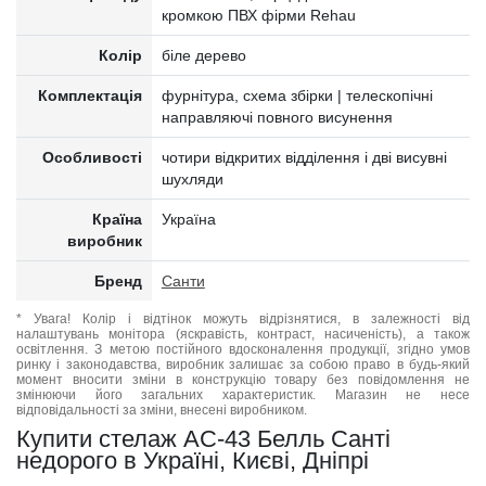
кромкою ПВХ фірми Rehau
Колір
біле дерево
Комплектація
фурнітура, схема збірки | телескопічні
направляючі повного висунення
Особливості
чотири відкритих відділення і дві висувні
шухляди
Країна
Україна
виробник
Бренд
Санти
* Увага! Колір і відтінок можуть відрізнятися, в залежності від
налаштувань монітора (яскравість, контраст, насиченість), а також
освітлення. З метою постійного вдосконалення продукції, згідно умов
ринку і законодавства, виробник залишає за собою право в будь-який
момент вносити зміни в конструкцію товару без повідомлення не
змінюючи його загальних характеристик. Магазин не несе
відповідальності за зміни, внесені виробником.
Купити стелаж АС-43 Белль Санті
недорого в Україні, Києві, Дніпрі