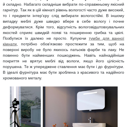
й складно. Набагато складніше вибрати по-справжньому якісний
гарнітур. Так як в цій кімнаті рівень вологості часто дуже високий,
то і предмети інтер'єру слід вибирати вологостійкі. В іншому
випадку меблі дуже швидко вбере в себе вологу і почне
деформуватися. Крім того, відсутність вологовідштовхувальних
якостей сприяє швидкій появі та поширенню грибка та цвілі.
Позбутися їх далеко не просто. Купуючи
тумби для ванної
кімнати
, потрібно обов'язково простежити за тим, щоб на
поверхні виробу не було якихось патьоків фарби та лаку. Не
повинно бути найменших пошкоджень. Навіть найнадійніше
покриття не врятує меблі від вологи, якщо його цілісність
порушена. Те ж упереджене ставлення має бути і до фурнітури.
В ідеалі фурнітура має бути зроблена з красивого та надійного
хромованого металу.