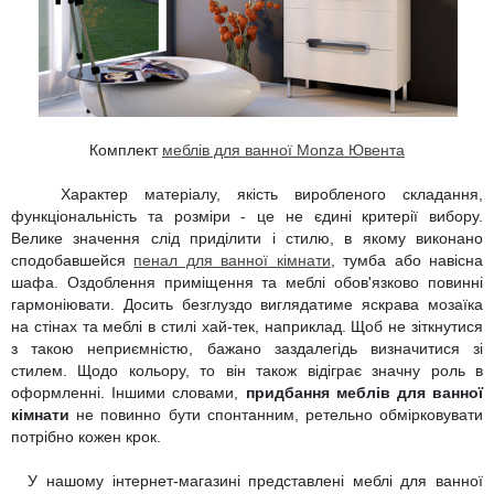
Комплект
меблів для ванної Monza Ювента
Характер матеріалу, якість виробленого складання,
функціональність та розміри - це не єдині критерії вибору.
Велике значення слід приділити і стилю, в якому виконано
сподобавшейся
пенал для ванної кімнати
, тумба або навісна
шафа. Оздоблення приміщення та меблі обов'язково повинні
гармоніювати. Досить безглуздо виглядатиме яскрава мозаїка
на стінах та меблі в стилі хай-тек, наприклад. Щоб не зіткнутися
з такою неприємністю, бажано заздалегідь визначитися зі
стилем. Щодо кольору, то він також відіграє значну роль в
оформленні. Іншими словами,
придбання меблів для ванної
кімнати
не повинно бути спонтанним, ретельно обмірковувати
потрібно кожен крок.
У нашому інтернет-магазині представлені меблі для ванної