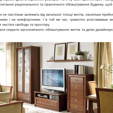
питання раціонального та практичного облаштування будинку, щоб
 не настільки залежать від загальної площі житла, наскільки прийня
ними і не комфортними. І в той же час, грамотно розставивши м
 нестачі свободи та простору.
ати секрети ергономічного облаштування житла та деякі дизайнерсь