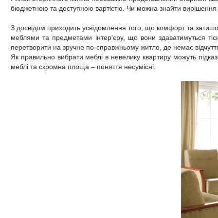
бюджетною та доступною вартістю. Чи можна знайти вирішення 
Дитячі крісла та стільці
Високоглянцеві тумби для ванної кімнати
Душові піддони
Тумби офісні під техніку
З досвідом приходить усвідомлення того, що комфорт та затишок
Дитячі стільчики
Тумби для ванної під дерево
Унітази
меблями та предметами інтер'єру, що вони здаватимуться тіс
перетворити на зручне по-справжньому житло, де немає відчуття
Дитячі матраци
Класичні тумби у ванну
Аксесуари для ванної та туалету
Як правильно вибрати меблі в невелику квартиру можуть підказ
меблі та скромна площа – поняття несумісні.
Душові гарнітури