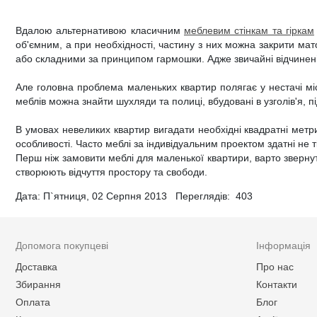
Вдалою альтернативою класичним
меблевим стінкам та гіркам
об'ємним, а при необхідності, частину з них можна закрити 
або складними за принципом гармошки. Адже звичайні відчинені 
Але головна проблема маленьких квартир полягає у нестачі міс
меблів можна знайти шухляди та полиці, вбудовані в узголів'я, 
В умовах невеликих квартир вигадати необхідні квадратні метр
особливості. Часто меблі за індивідуальним проектом здатні не т
Перш ніж замовити меблі для маленької квартири, варто звернути
створюють відчуття простору та свободи.
Дата: П`ятниця, 02 Серпня 2013 Переглядів:
403
Допомога покупцеві
Інформація
Доставка
Про нас
Збирання
Контакти
Оплата
Блог