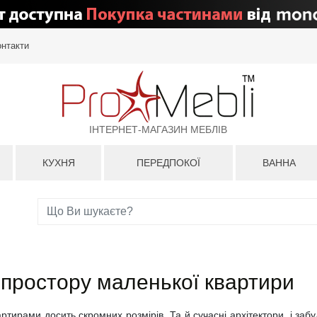
онтакти
ІНТЕРНЕТ-МАГАЗИН МЕБЛІВ
КУХНЯ
ПЕРЕДПОКОЇ
ВАННА
 простору маленької квартири
ирами досить скромних розмірів. Та й сучасні архітектори, і заб