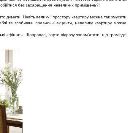
 обійтися без захаращення невеликих приміщень?!
то думати. Навіть велику і простору квартиру можна так змусити
еблі та зробивши правильні акценти, невелику квартиру можна
кі «фішки». Щоправда, варто відразу запам'ятати, що громіздкі