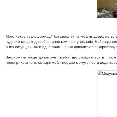
Можливість трансформації багатьох типів меблів дозволяє віл
чудовим місцем для зберігання комплекту стільців. Найраціона
в тих ситуаціях, коли одне приміщення доводиться використовув
Зекономити місце допоможе і меблі, що складаються в плоскі
простір. Крім того, складні меблі нерідко можуть нести додатк