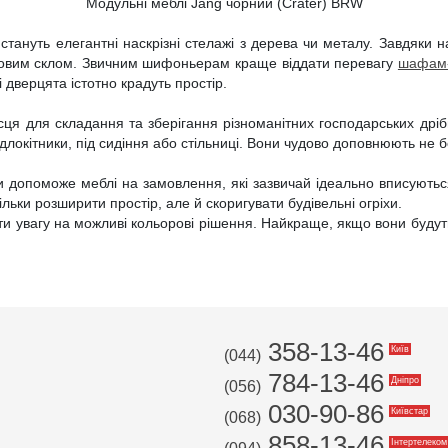
Модульні меблі Jang чорний (Crater) BRW
стануть елегантні наскрізні стелажі з дерева чи металу. Завдяки н
матовим склом. Звичним шифоньерам краще віддати перевагу
шафам-
дверцята істотно крадуть простір.
ця для складання та зберігання різноманітних господарських дрібн
підлокітники, під сидіння або стільниці. Вони чудово доповнюють не
и допоможе меблі на замовлення, які зазвичай ідеально вписуютьс
ільки розширити простір, але й скоригувати будівельні огріхи.
 увагу на можливі кольорові рішення. Найкраще, якщо вони будуть с
358-13-46
Київ
(044)
784-13-46
Дніпро
(056)
030-90-86
Київстар
(068)
858-13-46
Інтертелеком