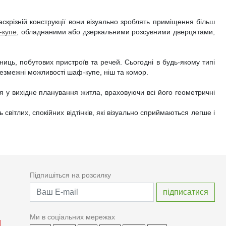
аскрізній конструкції вони візуально зроблять приміщення більш
купе
, обладнаними або дзеркальними розсувними дверцятами,
иць, побутових пристроїв та речей. Сьогодні в будь-якому типі
 безмежні можливості шаф-купе, ніш та комор.
я у вихідне планування житла, враховуючи всі його геометричні
вітлих, спокійних відтінків, які візуально сприймаються легше і
Підпишіться на розсилку
Ми в соціальних мережах