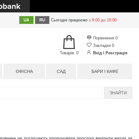
UA
RU
Сьогодні
працюємо
з 9:00 до 18:00
Порівняння
0
Закладки
0
Товарів: 0
Вхід / Реєстрація
ОФІСНА
САД
БАРИ І КАФЕ
ЗНАЙТИ
удовники не поспішають пропонувати просторі варіанти житла за