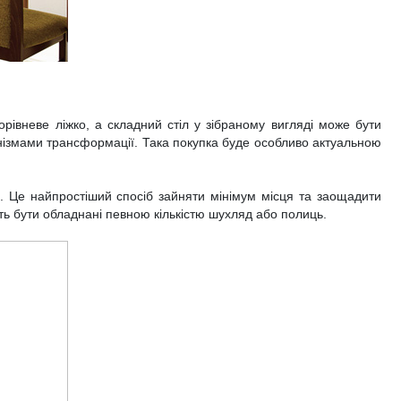
рівневе ліжко, а складний стіл у зібраному вигляді може бути
нізмами трансформації. Така покупка буде особливо актуальною
. Це найпростіший спосіб зайняти мінімум місця та заощадити
ть бути обладнані певною кількістю шухляд або полиць.