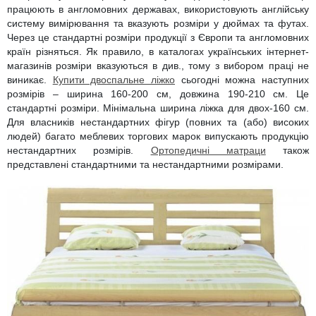
Пуфи
Чорні стінки
Стелажі, книжкові шафи
Металеві ліжка
Туалетні столики
Пеленальні столики, пеленатори, комоди
Стільниці
Тумби для ванної лофт
Глянцеві пенали для ванної
Напівпенали для ванної
Умивальники зі стільницею, з крилом
Офісна
Письмові столи
Кавові столики для саду
працюють в англомовних державах, використовують англійську
систему вимірювання та вказують розміри у дюймах та футах.
Полиці
М’які ліжка
Дзеркала
Дитячі парти
Кухонні мийки
Тумби з умивальником, стільницею зі штучного каменю
Пенали для ванної під дерево
Меблі для ванної в стилі лофт
Умивальники на пральну машину
Комп’ютерні столи
Сад
Крісла-гойдалки
Через це стандартні розміри продукції з Європи та англомовних
країн різняться. Як правило, в каталогах українських інтернет-
Односпальні ліжка
Стійки для одягу
Дитячі столи
Подвійні тумби для ванної, з двома умивальниками
Класичні пенали для ванної
Умивальники
Підлогові умивальники
Конференц столи
Бари і Кафе
магазинів розміри вказуються в див., тому з вибором праці не
виникає.
Купити двоспальне ліжко
сьогодні можна наступних
Полуторні ліжка
Домашній текстиль
Дитячі дивани
Сучасні тумби для ванної кімнати
Маленькі умивальники
Ванни
Тумби мобільні
розмірів – ширина 160-200 см, довжина 190-210 см. Це
стандартні розміри. Мінімальна ширина ліжка для двох-160 см.
Для власників нестандартних фігур (повних та (або) високих
Дитячі крісла та стільці
Високоглянцеві тумби для ванної кімнати
Душові піддони
Тумби офісні під техніку
людей) багато меблевих торгових марок випускають продукцію
нестандартних розмірів.
Ортопедичні матраци
також
Дитячі стільчики
Тумби для ванної під дерево
Унітази
представлені стандартними та нестандартними розмірами.
Дитячі матраци
Класичні тумби у ванну
Аксесуари для ванної та туалету
Душові гарнітури