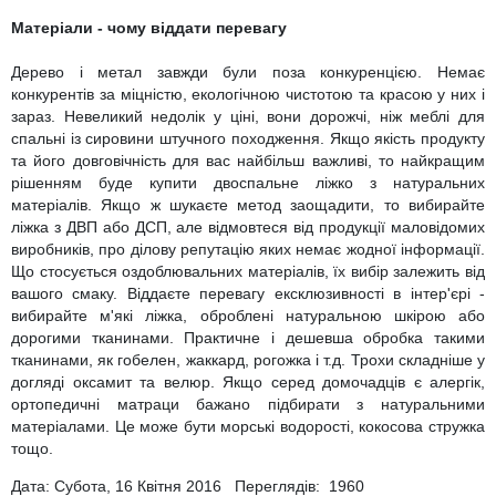
Матеріали - чому віддати перевагу
Дерево і метал завжди були поза конкуренцією. Немає
конкурентів за міцністю, екологічною чистотою та красою у них і
зараз. Невеликий недолік у ціні, вони дорожчі, ніж меблі для
спальні із сировини штучного походження. Якщо якість продукту
та його довговічність для вас найбільш важливі, то найкращим
рішенням буде купити двоспальне ліжко з натуральних
матеріалів. Якщо ж шукаєте метод заощадити, то вибирайте
ліжка з ДВП або ДСП, але відмовтеся від продукції маловідомих
виробників, про ділову репутацію яких немає жодної інформації.
Що стосується оздоблювальних матеріалів, їх вибір залежить від
вашого смаку. Віддаєте перевагу ексклюзивності в інтер'єрі -
вибирайте м'які ліжка, оброблені натуральною шкірою або
дорогими тканинами. Практичне і дешевша обробка такими
тканинами, як гобелен, жаккард, рогожка і т.д. Трохи складніше у
догляді оксамит та велюр. Якщо серед домочадців є алергік,
ортопедичні матраци бажано підбирати з натуральними
матеріалами. Це може бути морські водорості, кокосова стружка
тощо.
Дата: Субота, 16 Квітня 2016 Переглядів:
1960