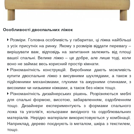
Особливості двоспальних ліжок
Розміри. Головна особливість у габаритах, ці ліжка найбільші
з усіх присутніх на ринку. Якому з розмірів віддати перевагу –
вирішувати вам, відповідь на запитання залежить від площі
вашої спальні. Велике ліжко – це добре, але лише тоді, коли
воно не займає весь корисний простір кімнати.
Різноманітність конструкцій. Виробники дають можливість
купити двоспальне ліжко з висувними шухлядами, а також з
підйомними механізмами, глухими та ажурними спинками, з
високими чи низькими ніжками, а також без ніжок тощо.
Різноманітність дизайнерських рішень. Розрізняються меблі
для спальні формою, висотою, забарвленням, оздобленням
тощо. Дизайнери експериментують з формами спального
ложа та узголів'я, кольорами вихідного та оздоблювальних
матеріалів. Нерідко матеріали використовуються у комбінації.
Наприклад, дерево поєднують із металом, шкіра з текстилем,
тощо.