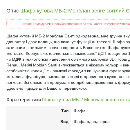
Опис
Шафа кутова МБ-2 Монблан венге світлий С
Шановні відвідувачі! Просимо вибачення за тимчасові незручності! Деякий
Шафа кутовий МБ-2 Монблан Санті однодверна, має зручне внутр
для одягу і двох полиць, що виконує функції антресолі. Шафа з
затишним і стильним, значно спростить Ваше життя. Шафа дуж
місткістю. Корпус виготовляється з ламінованої ДСП товщиною
- з МДФ з технологією нанесення об'ємного малюнка 3D. Торц
Rehau. Меблі Moblan Santi випускаються в ніжному кольорі «вен
особливістю колекції є - рамкові фасади з вишуканим фрезеру
металева фурнітура, виконана в стилі старовинного кування в з
легкості. Всі елементи продумані до дрібниць дозволяють форм
ідеально підійде для Вашого передпокою.
Характеристики
Шафа кутова МБ-2 Монблан венге світл
Тип
Шафа
Вид
Шафа однодверна