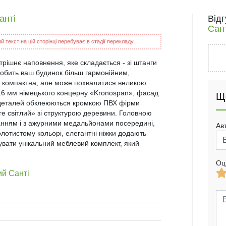
анті
Від
Сант
 текст на цій сторінці перебуває в стадії перекладу.
ішнє наповнення, яке складається - зі штанги
робить ваш будинок більш гармонійним,
е компактна, але може похвалитися великою
 16 мм німецького концерну «Kronospan», фасад
Щ
і деталей обклеюються кромкою ПВХ фірми
ге світлий» зі структурою деревини. Головною
ванням і з ажурними медальйонами посередині,
Ав
олотистому кольорі, елегантні ніжки додають
увати унікальний меблевий комплект, який
Оц
ий Санті