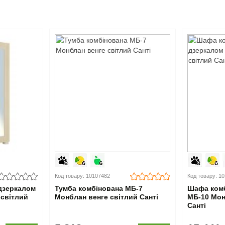
Код товару: 10107482
Код товару: 1
дзеркалом
Тумба комбінована МБ-7
Шафа комб
 світлий
Монблан венге світлий Санті
МБ-10 Мон
Санті