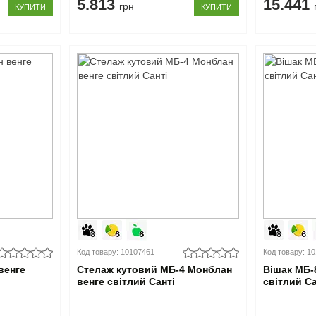
5.813
15.441
грн
КУПИТИ
КУПИТИ
Код товару: 10107461
Код товару: 1
венге
Стелаж кутовий МБ-4 Монблан
Вішак МБ-
венге світлий Санті
світлий Са