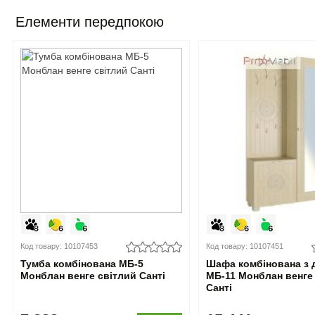
Елементи передпокою
Код товару: 10107453
Код товару: 10107451
Тумба комбінована МБ-5
Шафа комбінована з 
Монблан венге світлий Санті
МБ-11 Монблан венге
Санті