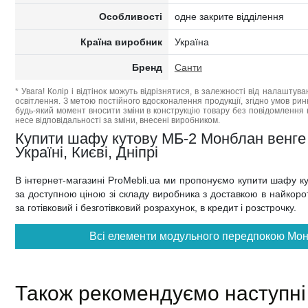
Особливості
одне закрите відділення
Країна виробник
Україна
Бренд
Санти
* Увага! Колір і відтінок можуть відрізнятися, в залежності від налаштува
освітлення. З метою постійного вдосконалення продукції, згідно умов ри
будь-який момент вносити зміни в конструкцію товару без повідомлення 
несе відповідальності за зміни, внесені виробником.
Купити шафу кутову МБ-2 Монблан венге 
Україні, Києві, Дніпрі
В інтернет-магазині ProMebli.ua ми пропонуємо купити шафу к
за доступною ціною зі складу виробника з доставкою в найкоротш
за готівковий і безготівковий розрахунок, в кредит і розстрочку.
Всі елементи модульного передпокою Монб
Також рекомендуємо наступні