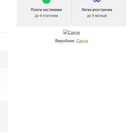
Плати частинами
Легка розстрочка
до 6 платежів
до 9 місяців
Виробник:
Санти
і