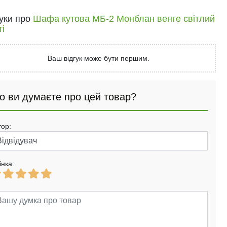
гуки про
Шафа кутова МБ-2 Монблан венге світлий
і
Ваш відгук може бути першим.
о ви думаєте про цей товар?
тор:
інка: