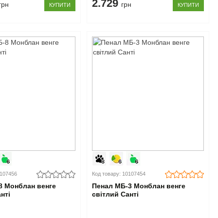
2.729
грн
грн
КУПИТИ
КУПИТИ
0107456
Код товару: 10107454
8 Монблан венге
Пенал МБ-3 Монблан венге
нті
світлий Санті