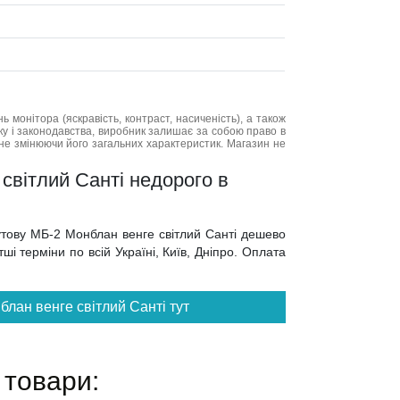
нь монітора (яскравість, контраст, насиченість), а також
нку і законодавства, виробник залишає за собою право в
не змінюючи його загальних характеристик. Магазин не
світлий Санті недорого в
утову МБ-2 Монблан венге світлий Санті дешево
і терміни по всій Україні, Київ, Дніпро. Оплата
лан венге світлий Санті тут
 товари: