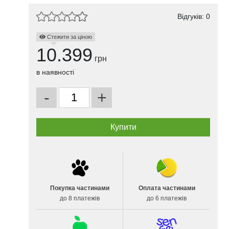
Відгуків: 0
Стежити за ціною
10.399
грн
в наявності
-
+
Покупка частинами
Оплата частинами
до 8 платежів
до 6 платежів