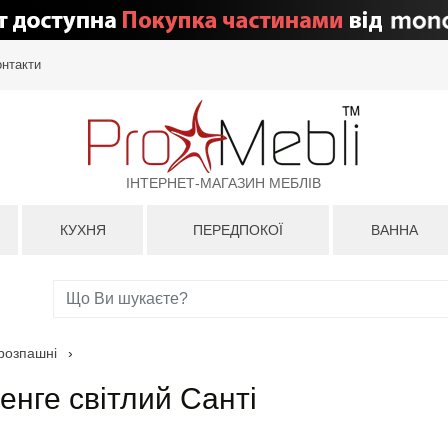
онтакти
ІНТЕРНЕТ-МАГАЗИН МЕБЛІВ
КУХНЯ
ПЕРЕДПОКОЇ
ВАННА
розпашні
›
нге світлий Санті