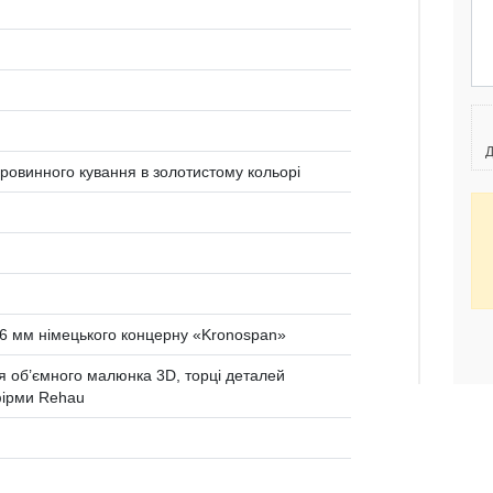
Д
таровинного кування в золотистому кольорі
 мм німецького концерну «Kronospan»
 об’ємного малюнка 3D, торці деталей
ірми Rehau