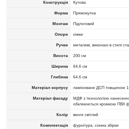
Конструкція
Кутова
Форма
Прямокутна
Монтаж
Підлоговий
Опори
ніжки
Ручки
металеві, виконані в стилі с
Висота
200 см
Ширина
64,6 см
Глибина
64,6 см
Матеріал корпусу
ламіноване ДСП товщиною 16
Матеріал фасаду
МДФ з технологією нанесення
обклеюються кромкою ПВХ ф
Колір
венге світлий
Комплектація
фурнітура, схема збірки