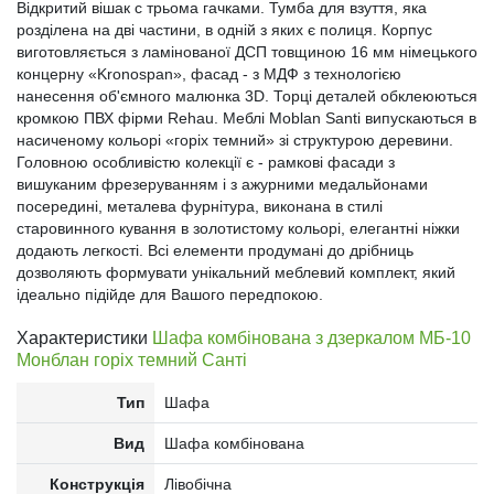
Відкритий вішак c трьома гачками. Тумба для взуття, яка
розділена на дві частини, в одній з яких є полиця. Корпус
виготовляється з ламінованої ДСП товщиною 16 мм німецького
концерну «Kronospan», фасад - з МДФ з технологією
нанесення об'ємного малюнка 3D. Торці деталей обклеюються
кромкою ПВХ фірми Rehau. Меблі Moblan Santi випускаються в
насиченому кольорі «горіх темний» зі структурою деревини.
Головною особливістю колекції є - рамкові фасади з
вишуканим фрезеруванням і з ажурними медальйонами
посередині, металева фурнітура, виконана в стилі
старовинного кування в золотистому кольорі, елегантні ніжки
додають легкості. Всі елементи продумані до дрібниць
дозволяють формувати унікальний меблевий комплект, який
ідеально підійде для Вашого передпокою.
Характеристики
Шафа комбінована з дзеркалом МБ-10
Монблан горіх темний Санті
Тип
Шафа
Вид
Шафа комбінована
Конструкція
Лівобічна