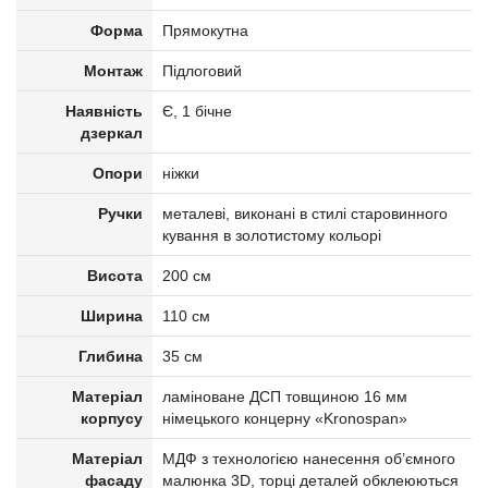
Форма
Прямокутна
Монтаж
Підлоговий
Наявність
Є, 1 бічне
дзеркал
Опори
ніжки
Ручки
металеві, виконані в стилі старовинного
кування в золотистому кольорі
Висота
200 см
Ширина
110 см
Глибина
35 см
Матеріал
ламіноване ДСП товщиною 16 мм
корпусу
німецького концерну «Kronospan»
Матеріал
МДФ з технологією нанесення об’ємного
фасаду
малюнка 3D, торці деталей обклеюються