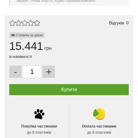
Україні - Нова пошта, згідно тарифів компанії..
Відгуків: 0
Стежити за ціною
15.441
грн
в наявності
-
+
Покупка частинами
Оплата частинами
до 8 платежів
до 6 платежів