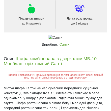
Плати частинами
Легка розстрочка
до 6 платежів
до 9 місяців
Виробник:
Санти
Опис
Шафа комбінована з дзеркалом МБ-10
Монблан горіх темний Санті
Шановні відвідувачі! Просимо вибачення за тимчасові незручності! Деякий
текст на цій сторінці перебуває в стадії перекладу.
Містка шафа і в той же час сучасний передпокій суцільної
конструкції, яка складається з 1 елемента і включає в себе
однокамерну шафу з дзеркалом, відкритий вішак і тумбу для
взуття. Шафа розташована з лівого боку і має одні дверцята,
всередині розташовано три полиці і тремпель для вішалок.