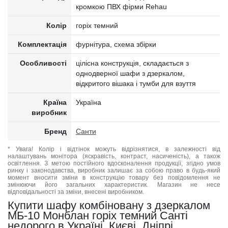
кромкою ПВХ фірми Rehau
Колір
горіх темний
Комплектація
фурнітура, схема збірки
Особливості
цілісна конструкція, складається з
однодверної шафи з дзеркалом,
відкритого вішака і тумби для взуття
Країна
Україна
виробник
Бренд
Санти
* Увага! Колір і відтінок можуть відрізнятися, в залежності від
налаштувань монітора (яскравість, контраст, насиченість), а також
освітлення. З метою постійного вдосконалення продукції, згідно умов
ринку і законодавства, виробник залишає за собою право в будь-який
момент вносити зміни в конструкцію товару без повідомлення не
змінюючи його загальних характеристик. Магазин не несе
відповідальності за зміни, внесені виробником.
Купити шафу комбіновану з дзеркалом
МБ-10 Монблан горіх темний Санті
недорого в Україні, Києві, Дніпрі