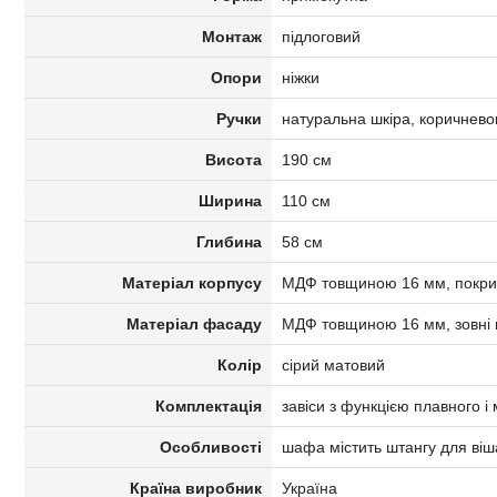
Монтаж
підлоговий
Опори
ніжки
Ручки
натуральна шкіра, коричнево
Висота
190 см
Ширина
110 см
Глибина
58 см
Матеріал корпусу
МДФ товщиною 16 мм, покрит
Матеріал фасаду
МДФ товщиною 16 мм, зовні
Колір
сірий матовий
Комплектація
завіси з функцією плавного і
Особливості
шафа містить штангу для віша
Країна виробник
Україна