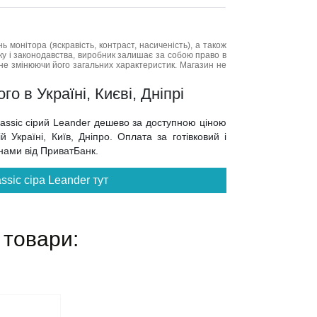
нь монітора (яскравість, контраст, насиченість), а також
нку і законодавства, виробник залишає за собою право в
не змінюючи його загальних характеристик. Магазин не
о в Україні, Києві, Дніпрі
lassic сірий Leander дешево за доступною ціною
 Україні, Київ, Дніпро. Оплата за готівковий і
инами від ПриватБанк.
ssic сіра Leander тут
 товари: