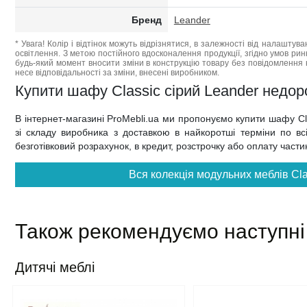
Бренд
Leander
* Увага! Колір і відтінок можуть відрізнятися, в залежності від налаштува
освітлення. З метою постійного вдосконалення продукції, згідно умов ри
будь-який момент вносити зміни в конструкцію товару без повідомлення 
несе відповідальності за зміни, внесені виробником.
Купити шафу Classic сірий Leander недорог
В інтернет-магазині ProMebli.ua ми пропонуємо купити шафу C
зі складу виробника з доставкою в найкоротші терміни по всій
безготівковий розрахунок, в кредит, розстрочку або оплату част
Вся колекція модульних меблів Cla
Також рекомендуємо наступні
Дитячі меблі