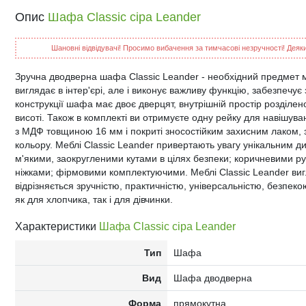
Опис
Шафа Classic сіра Leander
Шановні відвідувачі! Просимо вибачення за тимчасові незручності! Деякий
Зручна дводверна шафа Classic Leander - необхідний предмет меб
виглядає в інтер'єрі, але і виконує важливу функцію, забезпечує
конструкції шафа має двоє дверцят, внутрішній простір розділе
висоті. Також в комплекті ви отримуєте одну рейку для навішува
з МДФ товщиною 16 мм і покриті зносостійким захисним лаком,
кольору. Меблі Classic Leander привертають увагу унікальним ди
м'якими, заокругленими кутами в цілях безпеки; коричневими р
ніжками; фірмовими комплектуючими. Меблі Classic Leander ви
відрізняється зручністю, практичністю, універсальністю, безпек
як для хлопчика, так і для дівчинки.
Характеристики
Шафа Classic сіра Leander
Тип
Шафа
Вид
Шафа дводверна
Форма
прямокутна