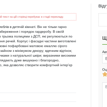
Від
 текст на цій сторінці перебуває в стадії перекладу.
лів в дитячій кімнаті. Він не тільки гарно
 збереження і порядок гардеробу. В своїй
но трьома полицями з ДСП, які регулюються по
Щ
ння речей. Корпус і фасадні частини виготовлені
 зовні пофарбовані матовою емаллю сірого
зайном з мінімумом декору; вдячним відтінок;
Ав
учками з натуральної шкіри; виразними високими
глядають дуже вишукано і благородно,
ою, яка дозволяє створити комфортний інтер'єр
Оц