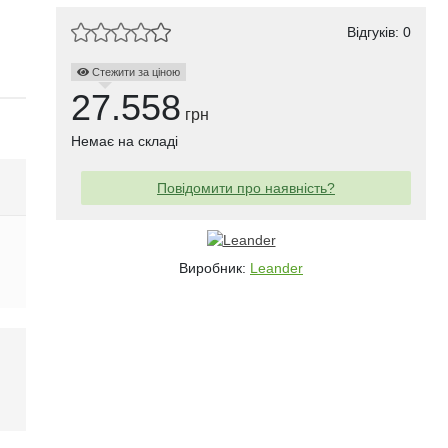
Відгуків: 0
Стежити за ціною
27.558
грн
Немає на складі
Повідомити про наявність?
Виробник:
Leander
і