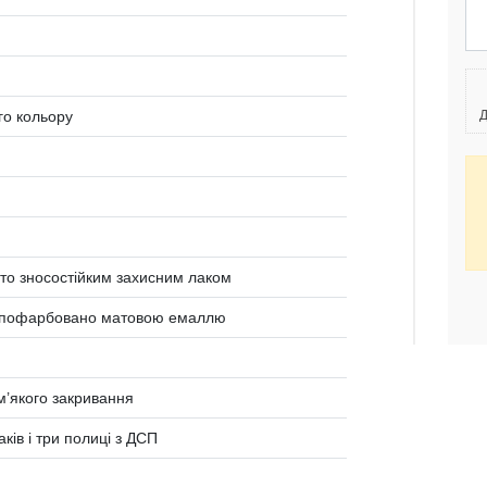
го кольору
Д
о зносостійким захисним лаком
 пофарбовано матовою емаллю
 м’якого закривання
ків і три полиці з ДСП