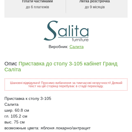
Плати частинами
Легка розстрочка
до 6 платежів
до 9 місяців
Виробник:
Салита
Опис
Приставка до столу 3-105 кабінет Гранд
Саліта
Шановні відвідувачі! Просимо вибачення за тимчасові незручності! Деякий
текст на цій сторінці перебуває в стадії перекладу.
Приставка к столу 3-105
Салита
шир. 60.8 см
гл. 105.2 см
выс. 75 см
возможные цвета: яблоня локарно/антрацит