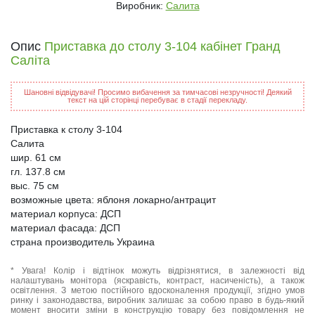
Виробник:
Салита
Опис
Приставка до столу 3-104 кабінет Гранд
Саліта
Шановні відвідувачі! Просимо вибачення за тимчасові незручності! Деякий
текст на цій сторінці перебуває в стадії перекладу.
Приставка к столу 3-104
Салита
шир. 61 см
гл. 137.8 см
выс. 75 см
возможные цвета: яблоня локарно/антрацит
материал корпуса: ДСП
материал фасада: ДСП
страна производитель Украина
* Увага! Колір і відтінок можуть відрізнятися, в залежності від
налаштувань монітора (яскравість, контраст, насиченість), а також
освітлення. З метою постійного вдосконалення продукції, згідно умов
ринку і законодавства, виробник залишає за собою право в будь-який
момент вносити зміни в конструкцію товару без повідомлення не