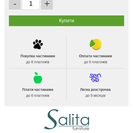
-
+
Покупка частинами
Оплата частинами
до 8 платежів
до 6 платежів
Плати частинами
Легка розстрочка
до 6 платежів
до 9 місяців