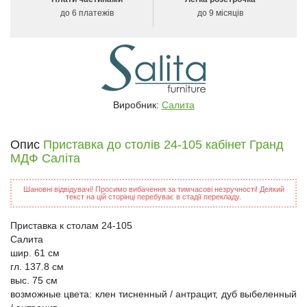
до 6 платежів
до 9 місяців
Виробник:
Салита
Опис
Приставка до столів 24-105 кабінет Гранд
МДФ Саліта
Шановні відвідувачі! Просимо вибачення за тимчасові незручності! Деякий
текст на цій сторінці перебуває в стадії перекладу.
Приставка к столам 24-105
Салита
шир. 61 см
гл. 137.8 см
выс. 75 см
возможные цвета: клен тисненный / антрацит, дуб выбеленный