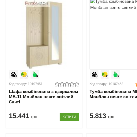
Код товару: 10107451
Код товару: 10107482
Шафа комбінована з дзеркалом
Тумба комбінована М
МБ-11 Монблан венге світлий
Монблан венге світли
Санті
15.441
5.813
грн
грн
КУПИТИ