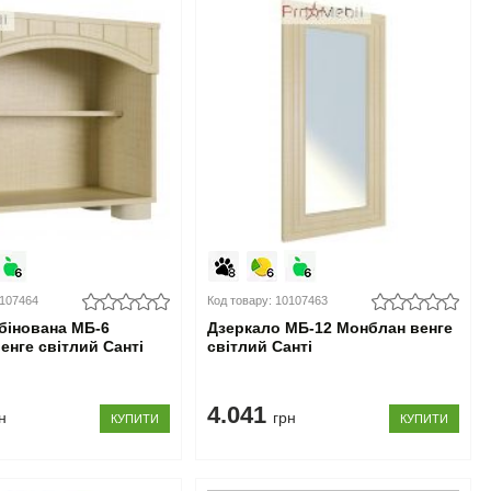
0107464
Код товару: 10107463
бінована МБ-6
Дзеркало МБ-12 Монблан венге
енге світлий Санті
світлий Санті
4.041
н
грн
КУПИТИ
КУПИТИ