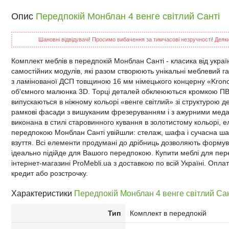
Опис
Передпокій Монблан 4 венге світлий Санті
Шановні відвідувачі! Просимо вибачення за тимчасові незручності! Деякий
Комплект меблів в передпокій Монблан Санті - класика від украї
самостійних модулів, які разом створюють унікальні меблевий г
з ламінованої ДСП товщиною 16 мм німецького концерну «Krono
об'ємного малюнка 3D. Торці деталей обклеюються кромкою ПВ
випускаються в ніжному кольорі «венге світлий» зі структурою д
рамкові фасади з вишуканим фрезеруванням і з ажурними меда
виконана в стилі старовинного кування в золотистому кольорі, ел
передпокою Монблан Санті увійшли: стелаж, шафа і сучасна шаф
взуття. Всі елементи продумані до дрібниць дозволяють формув
ідеально підійде для Вашого передпокою. Купити меблі для п
інтернет-магазині ProMebli.ua з доставкою по всій Україні. Оплата
кредит або розстрочку.
Характеристики
Передпокій Монблан 4 венге світлий Са
Тип
Комплект в передпокій