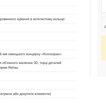
таровинного кування в золотистому кольорі
Д
 мм німецького концерну «Kronospan»
 об’ємного малюнка 3D, торці деталей
ірми Rehau
ктувати або докупити елементи)