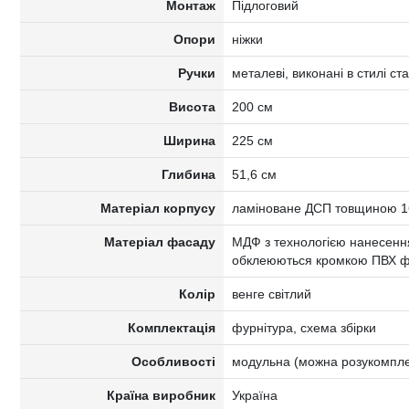
Монтаж
Підлоговий
Опори
ніжки
Ручки
металеві, виконані в стилі с
Висота
200 см
Ширина
225 см
Глибина
51,6 см
Матеріал корпусу
ламіноване ДСП товщиною 16
Матеріал фасаду
МДФ з технологією нанесення
обклеюються кромкою ПВХ ф
Колір
венге світлий
Комплектація
фурнітура, схема збірки
Особливості
модульна (можна розукомпле
Країна виробник
Україна