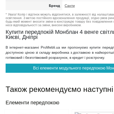
Бренд
Санти
* Увага! Колір і відтінок можуть відрізнятися, в залежності від налаштува
освітлення. З метою постійного вдосконалення продукції, згідно умов ри
будь-який момент вносити зміни в конструкцію товару без повідомлення 
несе відповідальності за зміни, внесені виробником.
Купити передпокій Монблан 4 венге світли
Києві, Дніпрі
В інтернет-магазині ProMebli.ua ми пропонуємо купити перед
доступною ціною зі складу виробника з доставкою в найкоротші т
готівковий і безготівковий розрахунок, в кредит і розстрочку.
Всі елементи модульного передпокою Монб
Також рекомендуємо наступні
Елементи передпокою