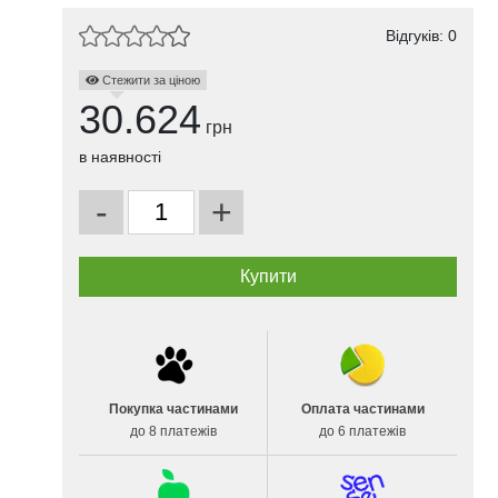
Відгуків: 0
Стежити за ціною
30.624
грн
в наявності
-
+
Покупка частинами
Оплата частинами
до 8 платежів
до 6 платежів