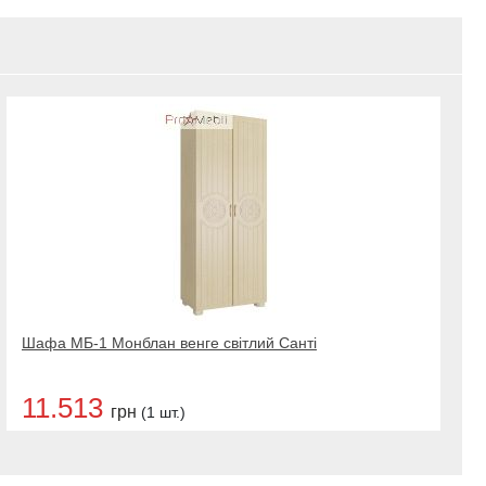
Шафа МБ-1 Монблан венге світлий Санті
11.513
грн
(1 шт.)