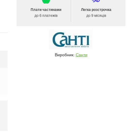
Плати частинами
Легка розстрочка
до 6 платежів
до 9 місяців
Виробник:
Санти
і