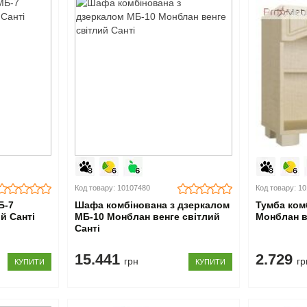
Код товару: 10107480
Код товару: 1
Б-7
Шафа комбінована з дзеркалом
Тумба ком
й Санті
МБ-10 Монблан венге світлий
Монблан в
Санті
15.441
2.729
грн
гр
КУПИТИ
КУПИТИ