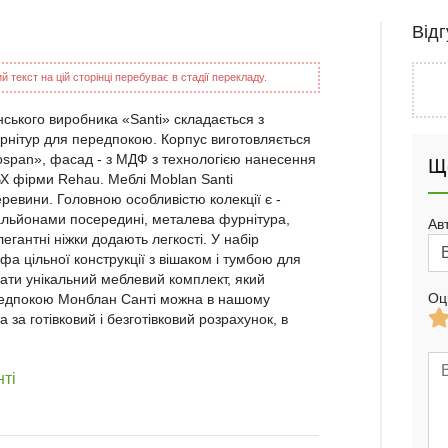
Від
 текст на цій сторінці перебуває в стадії перекладу.
нського виробника «Santi» складається з
арнітур для передпокою. Корпус виготовляється
span», фасад - з МДФ з технологією нанесення
Щ
Х фірми Rehau. Меблі Moblan Santi
еревини. Головною особливістю колекції є -
льйонами посередині, металева фурнітура,
Ав
егантні ніжки додають легкості. У набір
а цільної конструкції з вішаком і тумбою для
ати унікальний меблевий комплект, який
Оц
ередпокою Монблан Санті можна в нашому
 за готівковий і безготівковий розрахунок, в
нті