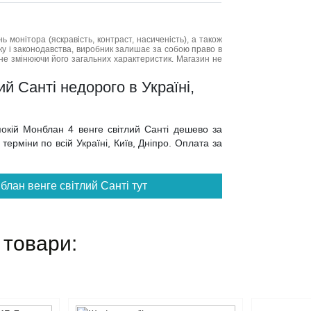
нь монітора (яскравість, контраст, насиченість), а також
нку і законодавства, виробник залишає за собою право в
не змінюючи його загальних характеристик. Магазин не
й Санті недорого в Україні,
покій Монблан 4 венге світлий Санті дешево за
ерміни по всій Україні, Київ, Дніпро. Оплата за
лан венге світлий Санті тут
 товари: