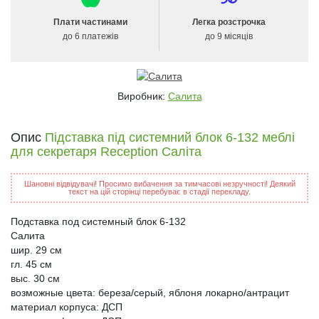
Плати частинами
Легка розстрочка
до 6 платежів
до 9 місяців
Виробник:
Салита
Опис
Підставка під системний блок 6-132 меблі
для секретаря Reception Саліта
Шановні відвідувачі! Просимо вибачення за тимчасові незручності! Деякий
текст на цій сторінці перебуває в стадії перекладу.
Подставка под системный блок 6-132
Салита
шир. 29 см
гл. 45 см
выс. 30 см
возможные цвета: береза/серый, яблоня локарно/антрацит
материал корпуса: ДСП