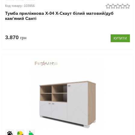
Код товару: 103956
Тумба приліжкова Х-04 X-Скаут білий матовий/дуб
кам’яний Санті
3.870
грн
КУПИТИ