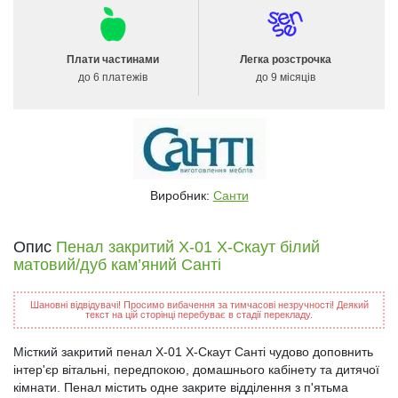
Плати частинами
Легка розстрочка
до 6 платежів
до 9 місяців
Виробник:
Санти
Опис
Пенал закритий Х-01 X-Скаут білий
матовий/дуб кам’яний Санті
Шановні відвідувачі! Просимо вибачення за тимчасові незручності! Деякий
текст на цій сторінці перебуває в стадії перекладу.
Місткий закритий пенал Х-01 X-Скаут Санті чудово доповнить
інтер'єр вітальні, передпокою, домашнього кабінету та дитячої
кімнати. Пенал містить одне закрите відділення з п'ятьма