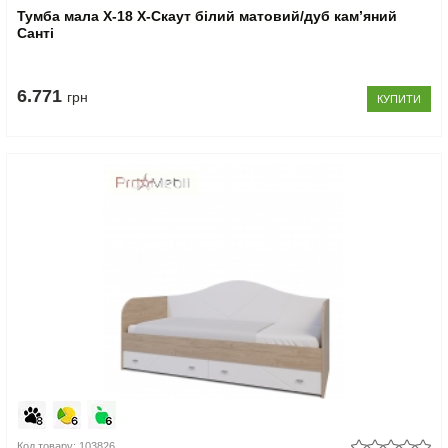
Тумба мала Х-18 X-Скаут білий матовий/дуб кам’яний
Санті
6.771
грн
КУПИТИ
Код товару: 103826