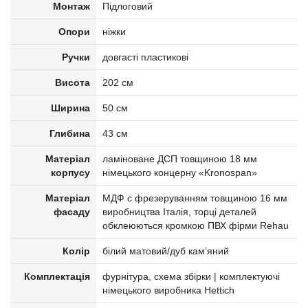
Монтаж
Підлоговий
Опори
ніжки
Ручки
довгасті пластикові
Висота
202 см
Ширина
50 см
Глибина
43 см
Матеріал
ламіноване ДСП товщиною 18 мм
корпусу
німецького концерну «Kronospan»
Матеріал
МДФ c фрезеруванням товщиною 16 мм
фасаду
виробництва Італія, торці деталей
обклеюються кромкою ПВХ фірми Rehau
Колір
білий матовий/дуб кам’яний
Комплектація
фурнітура, схема збірки | комплектуючі
німецького виробника Hettich