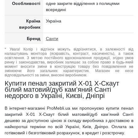
Особливості
одне закрите відділення з полицями
всередині
Країна
Україна
виробник
Бренд
Санти
* Увага! Колір і відтінок можуть відрізнятися, в залежності від
налаштувань монітора (яскравість, контраст, насиченість), а також
освітлення. З метою постійного вдосконалення продукції, згідно умов
ринку і законодавства, виробник залишає за собою право в будь-який
момент вносити зміни в конструкцію товару без повідомлення не
змінюючи його загальних характеристик. Магазин не несе
відповідальності за зміни, внесені виробником.
Купити пенал закритий Х-01 X-Скаут
білий матовий/дуб кам’яний Санті
недорого в Україні, Києві, Дніпрі
В інтернет-магазині ProMebli.ua ми пропонуємо купити пенал
закритий Х-01 X-Скаут білий матовий/дуб кам’яний Санті
дешево за доступною ціною зі складу виробника з доставкою в
найкоротші терміни по всій Україні, Київ, Дніпро. Оплата за
готівковий і безготівковий розрахунок, в кредит і розстрочку.