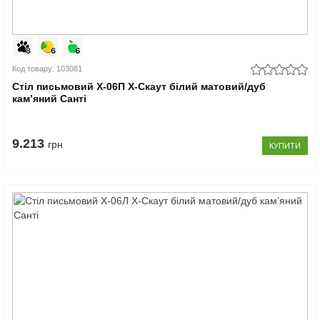
Код товару: 103081
Стіл письмовий Х-06П X-Скаут білий матовий/дуб
кам’яний Санті
9.213
грн
КУПИТИ