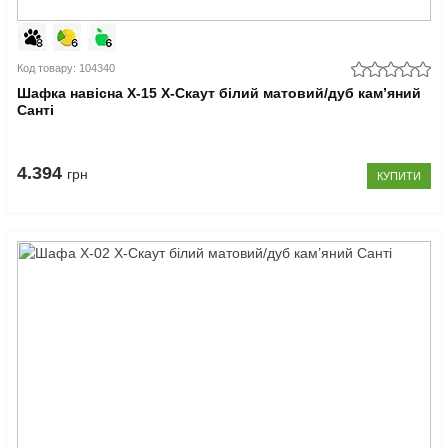
Код товару: 104340
Шафка навісна Х-15 X-Скаут білий матовий/дуб кам’яний
Санті
4.394
грн
КУПИТИ