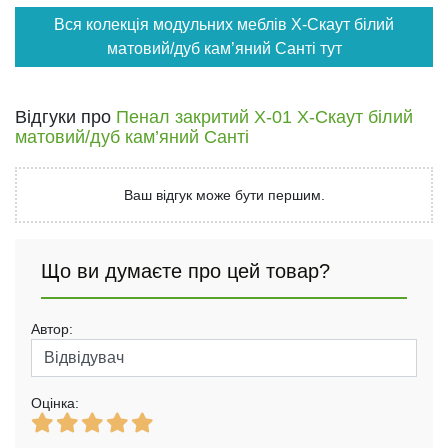
Вся колекція модульних меблів X-Скаут білий
матовий/дуб кам’яний Санті тут
Відгуки про
Пенал закритий Х-01 X-Скаут білий
матовий/дуб кам’яний Санті
Ваш відгук може бути першим.
Що ви думаєте про цей товар?
Автор:
Оцінка: