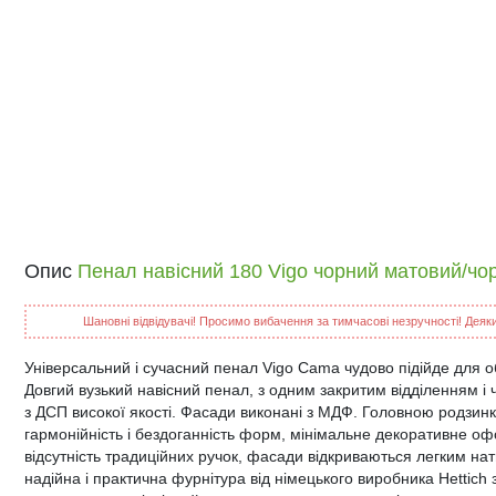
Опис
Пенал навісний 180 Vigo чорний матовий/ч
Шановні відвідувачі! Просимо вибачення за тимчасові незручності! Деякий
Універсальний і сучасний пенал Vigo Cama чудово підійде для о
Довгий вузький навісний пенал, з одним закритим відділенням 
з ДСП високої якості. Фасади виконані з МДФ. Головною родзин
гармонійність і бездоганність форм, мінімальне декоративне о
відсутність традиційних ручок, фасади відкриваються легким на
надійна і практична фурнітура від німецького виробника Hetti