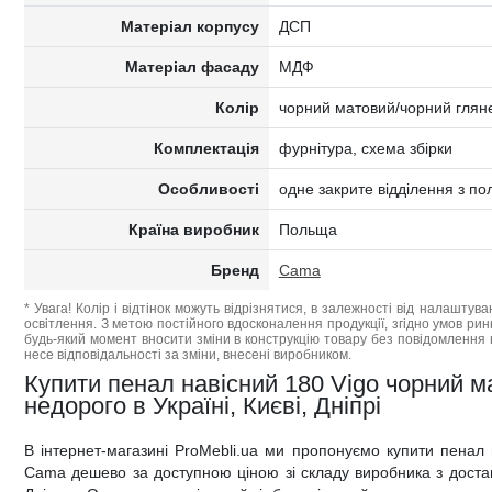
Матеріал корпусу
ДСП
Матеріал фасаду
МДФ
Колір
чорний матовий/чорний глян
Комплектація
фурнітура, схема збірки
Особливості
одне закрите відділення з п
Країна виробник
Польща
Бренд
Cama
* Увага! Колір і відтінок можуть відрізнятися, в залежності від налаштува
освітлення. З метою постійного вдосконалення продукції, згідно умов ри
будь-який момент вносити зміни в конструкцію товару без повідомлення 
несе відповідальності за зміни, внесені виробником.
Купити пенал навісний 180 Vigo чорний 
недорого в Україні, Києві, Дніпрі
В інтернет-магазині ProMebli.ua ми пропонуємо купити пенал 
Cama дешево за доступною ціною зі складу виробника з доставк