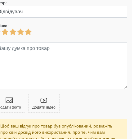
тор:
інка:
одати фото
Додати відео
Щоб ваш відгук про товар був опублікований, розкажіть
про свій досвід його використання, про те, чим вам
сподобався товар або, навпаки, з якими проблемами ви