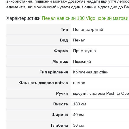
використання, підвісний монтаж дозволяє надати відчуття легкос
елементів, які можна комбінувати один з одним відповідно до Ва
Характеристики
Пенал навісний 180 Vigo чорний матов
Тип
Пенал закритий
Вид
Пенал
Форма
Прямокутна
Монтаж
Підвісний
Тип кріплення
Кріплення до стіни
Кількість джерел світла
немає
Ручки
відсутні, система Push to Op
Висота
180 см
Ширина
40 см
Глибина
30 см