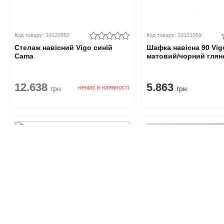
Код товару: 10120952
Код товару: 10121059
Стелаж навісний Vigo синій
Шафка навісна 90 Vi
Cama
матовий/чорний гля
12.638
5.863
немає в наявності
грн
грн