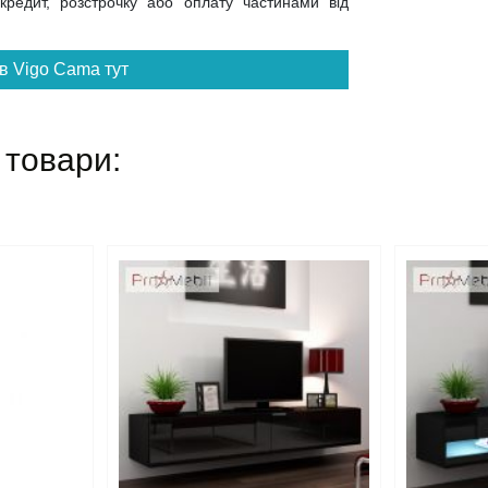
 кредит, розстрочку або оплату частинами від
в Vigo Cama тут
 товари: