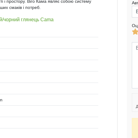
ті і простору. Віго Кама являє собою систему
Ав
ших смаків і потреб.
ий/чорний глянець Cama
Оц
en
Д