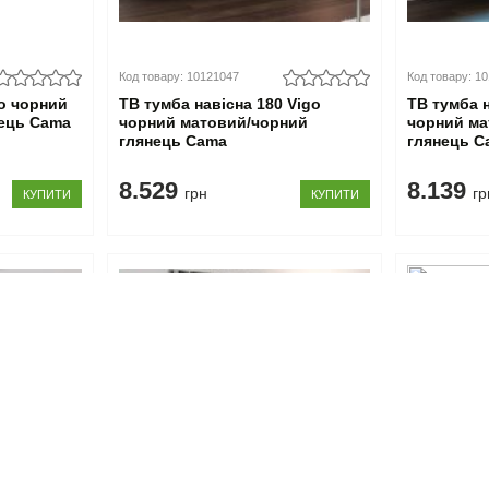
Код товару: 10121047
Код товару: 1
go чорний
ТВ тумба навісна 180 Vigo
ТВ тумба 
нець Cama
чорний матовий/чорний
чорний ма
глянець Cama
глянець C
8.529
8.139
грн
гр
КУПИТИ
КУПИТИ