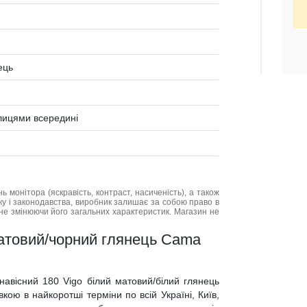
ець
олицями всередині
нь монітора (яскравість, контраст, насиченість), а також
нку і законодавства, виробник залишає за собою право в
не змінюючи його загальних характеристик. Магазин не
матовий/чорний глянець Cama
навісний 180 Vigo білий матовий/білий глянець
ою в найкоротші терміни по всій Україні, Київ,