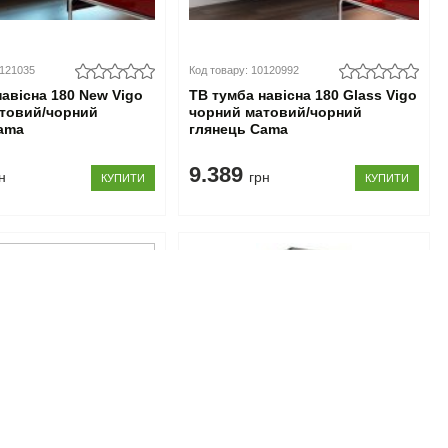
0121035
Код товару: 10120992
навісна 180 New Vigo
ТВ тумба навісна 180 Glass Vigo
товий/чорний
чорний матовий/чорний
ama
глянець Cama
9.389
н
грн
КУПИТИ
КУПИТИ