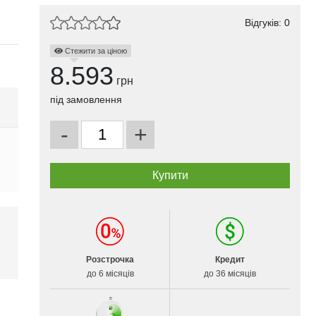
Відгуків: 0
Стежити за ціною
8.593
грн
під замовлення
-
+
і
Розстрочка
Кредит
до 6 місяців
до 36 місяців