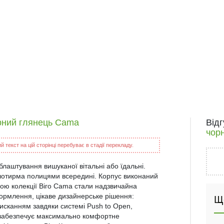
орний глянець Cama
Від
чор
 текст на цій сторінці перебуває в стадії перекладу.
блаштування вишуканої вітальні або їдальні.
і чотирма полицями всередині. Корпус виконаний
кою колекції Віго Cama стали надзвичайна
формлення, цікаве дизайнерське рішення:
Щ
тисканням завдяки системі Push to Open,
ch забезпечує максимально комфортне