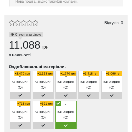
Нова пошта, згідно тарифів компанії.
Відгуків: 0
Стежити за ціною
11.088
грн
в наявності
Оздоблювальні матеріали:
+2.475 грн
+2.123 грн
+1.770 грн
+1.418 грн
+1.066 грн
8
7
6
5
4
категория
категория
категория
категория
категория
(O)
(O)
(O)
(O)
(O)
+713 грн
+361 грн
3
2
1
категория
категория
категория
(O)
(O)
(O)