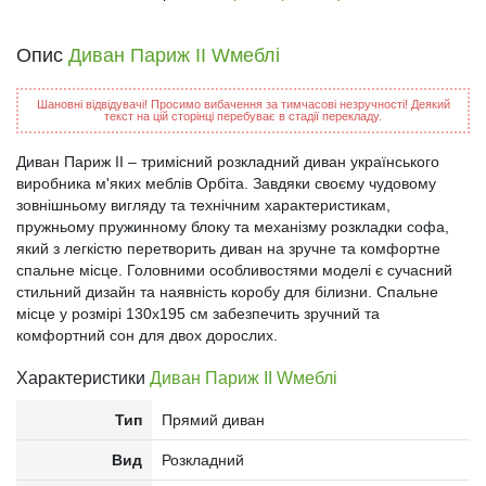
Опис
Диван Париж II Wмеблі
Шановні відвідувачі! Просимо вибачення за тимчасові незручності! Деякий
текст на цій сторінці перебуває в стадії перекладу.
Диван Париж II – тримісний розкладний диван українського
виробника м'яких меблів Орбіта. Завдяки своєму чудовому
зовнішньому вигляду та технічним характеристикам,
пружньому пружинному блоку та механізму розкладки софа,
який з легкістю перетворить диван на зручне та комфортне
спальне місце. Головними особливостями моделі є сучасний
стильний дизайн та наявність коробу для білизни. Спальне
місце у розмірі 130х195 см забезпечить зручний та
комфортний сон для двох дорослих.
Характеристики
Диван Париж II Wмеблі
Тип
Прямий диван
Вид
Розкладний