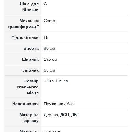
Ніша для
Є
білизни
Механізм
Софа
трансформації
Підлокітники
Ні
Висота
80 см
Ширина
195 см
Глибина
65 см
Розмір
130 х 195 см
спального
місця
Наповнювач
Пружинний блок
Матеріал
Дерево, ДСП, ДВП
каркасу
Матеріал
Текстиль