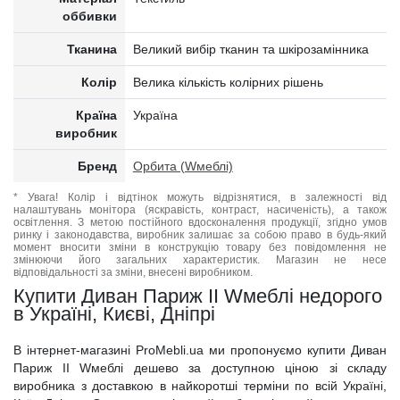
оббивки
Тканина
Великий вибір тканин та шкірозамінника
Колір
Велика кількість колірних рішень
Країна
Україна
виробник
Бренд
Орбита (Wмеблі)
* Увага! Колір і відтінок можуть відрізнятися, в залежності від
налаштувань монітора (яскравість, контраст, насиченість), а також
освітлення. З метою постійного вдосконалення продукції, згідно умов
ринку і законодавства, виробник залишає за собою право в будь-який
момент вносити зміни в конструкцію товару без повідомлення не
змінюючи його загальних характеристик. Магазин не несе
відповідальності за зміни, внесені виробником.
Купити Диван Париж II Wмеблі недорого
в Україні, Києві, Дніпрі
В інтернет-магазині ProMebli.ua ми пропонуємо купити Диван
Париж II Wмеблі дешево за доступною ціною зі складу
виробника з доставкою в найкоротші терміни по всій Україні,