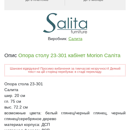
Виробник:
Салита
Опис
Опора столу 23-301 кабінет Morion Саліта
Шановні відвідувачі! Просимо вибачення за тимчасові незручності! Деякий
текст на цій сторінці перебуває в стадії перекладу.
Опора стола 23-301
Салита
шир. 20 см
гл. 75 см
выс. 72.2 см
возможные цвета: белый глянец/черный глянец, черный
глянец/серебряное дерево
материал корпуса: ДСП