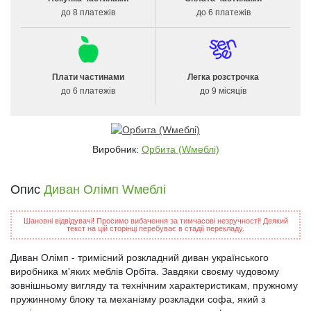
до 8 платежів
до 6 платежів
Плати частинами
Легка розстрочка
до 6 платежів
до 9 місяців
Виробник:
Орбита (Wмеблі)
Опис
Диван Олімп Wмеблі
Шановні відвідувачі! Просимо вибачення за тимчасові незручності! Деякий
текст на цій сторінці перебуває в стадії перекладу.
Диван Олімп - тримісний розкладний диван українського
виробника м'яких меблів Орбіта. Завдяки своєму чудовому
зовнішньому вигляду та технічним характеристикам, пружному
пружинному блоку та механізму розкладки софа, який з