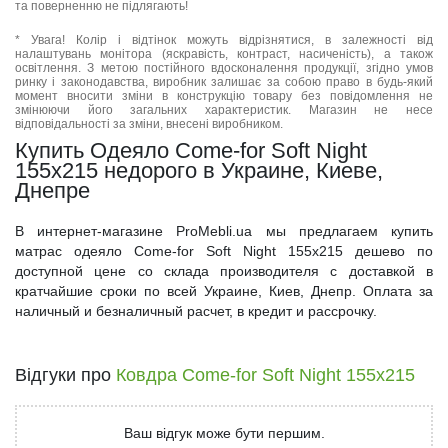
та поверненню не підлягають!
* Увага! Колір і відтінок можуть відрізнятися, в залежності від
налаштувань монітора (яскравість, контраст, насиченість), а також
освітлення. З метою постійного вдосконалення продукції, згідно умов
ринку і законодавства, виробник залишає за собою право в будь-який
момент вносити зміни в конструкцію товару без повідомлення не
змінюючи його загальних характеристик. Магазин не несе
відповідальності за зміни, внесені виробником.
Купить Одеяло Come-for Soft Night
155x215 недорого в Украине, Киеве,
Днепре
В интернет-магазине ProMebli.ua мы предлагаем купить
матрас одеяло Come-for Soft Night 155x215 дешево по
доступной цене со склада производителя с доставкой в
кратчайшие сроки по всей Украине, Киев, Днепр. Оплата за
наличный и безналичный расчет, в кредит и рассрочку.
Відгуки про
Ковдра Come-for Soft Night 155x215
Ваш відгук може бути першим.