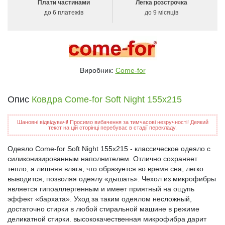
Плати частинами
Легка розстрочка
до 6 платежів
до 9 місяців
Виробник:
Come-for
Опис
Ковдра Come-for Soft Night 155x215
Шановні відвідувачі! Просимо вибачення за тимчасові незручності! Деякий
текст на цій сторінці перебуває в стадії перекладу.
Одеяло Come-for Soft Night 155x215 - классическое одеяло с
силиконизированным наполнителем. Отлично сохраняет
тепло, а лишняя влага, что образуется во время сна, легко
выводится, позволяя одеялу «дышать». Чехол из микрофибры
является гипоаллергенным и имеет приятный на ощупь
эффект «бархата». Уход за таким одеялом несложный,
достаточно стирки в любой стиральной машине в режиме
деликатной стирки. высококачественная микрофибра дарит