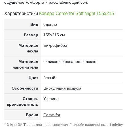
ощущение комфорта и расслабляющей сон.
Характеристики
Ковдра Come-for Soft Night 155x215
Вид
одеяло
Размер
155x215 см
Материал
микрофибра
чехла
Материал
силиконизированое волокно
наполнителя
Цвет
белый
Особенности
Циркуляция воздуха
Страна-
Украина
производитель
Бренд
Come-for
* Згідно ЗУ "Про захист прав споживачів" вироби належної якості обміну