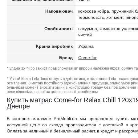
Наповнювач
кокосова койра, пружинний бл
термоповсть, хот мелт, піно
Особливості
вакуумна, компактна упаковка
чистий
Країна виробник
Україна
Бренд
Come-for
* Згідно ЗУ "Про захист прав споживачів" вироби належної якості обміну 
* Увага! Колір і відтінок можуть відрізнятися, в залежності від налаштува
освітлення. З метою постійного вдосконалення продукції, згідно умов ри
будь-який момент вносити зміни в конструкцію товару без повідомлення 
несе відповідальності за зміни, внесені виробником.
Купить матрас Come-for Relax Chill 120x1
Днепре
В интернет-магазине ProMebli.ua мы предлагаем купить ма
доступной цене со склада производителя с доставкой в кра
Оплата за наличный и безналичный расчет, в кредит и рассрочк