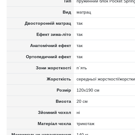
Тип
пружинний блок Pocket Sprin
Вид
матрац
Двосторонній матрац
так
Ефект зима-літо
так
Анатомічний ефект
так
Ортопедичний ефект
так
Зони жорсткості
п`ять
Жорсткість
середньої жорсткості/жорстк
Розмір
120x190 см
Висота
20 см
Зйомний чохол
ні
Матеріал чохла
трикотаж
Максимальне навантаження
140 кг