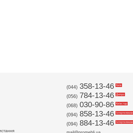
358-13-46
Київ
(044)
784-13-46
Дніпро
(056)
030-90-86
Київстар
(068)
858-13-46
Інтертелеком
(094)
884-13-46
Інтертелеком
(094)
истання
mail@promebli.ua