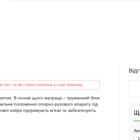
Від
 текст на цій сторінці перебуває в стадії перекладу.
ектом. В основі цього матраца – пружинний блок
авильне положення опорно-рухового апарату під
осової койри підтримують м'язи та забезпечують
Щ
Ав