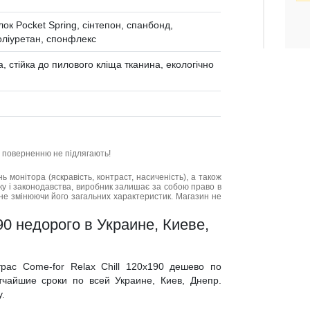
ок Pocket Spring, cінтепон, cпанбонд,
поліуретан, спонфлекс
, стійка до пилового кліща тканина, екологічно
та поверненню не підлягають!
нь монітора (яскравість, контраст, насиченість), а також
нку і законодавства, виробник залишає за собою право в
не змінюючи його загальних характеристик. Магазин не
90 недорого в Украине, Киеве,
трас Come-for Relax Chill 120x190 дешево по
тчайшие сроки по всей Украине, Киев, Днепр.
у.