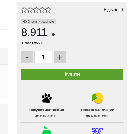
Відгуків: 0
Стежити за ціною
8.911
грн
в наявності
-
+
Покупка частинами
Оплата частинами
до 8 платежів
до 6 платежів
і