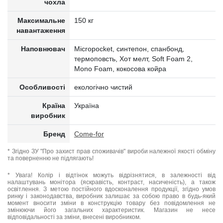
чохла
Максимальне
150 кг
навантаження
Наповнювач
Micropocket, синтепон, спанбонд,
термоповсть, Хот мелт, Soft Foam 2,
Mono Foam, кокосова койра
Особливості
екологічно чистий
Країна
Україна
виробник
Бренд
Come-for
* Згідно ЗУ "Про захист прав споживачів" вироби належної якості обміну
та поверненню не підлягають!
* Увага! Колір і відтінок можуть відрізнятися, в залежності від
налаштувань монітора (яскравість, контраст, насиченість), а також
освітлення. З метою постійного вдосконалення продукції, згідно умов
ринку і законодавства, виробник залишає за собою право в будь-який
момент вносити зміни в конструкцію товару без повідомлення не
змінюючи його загальних характеристик. Магазин не несе
відповідальності за зміни, внесені виробником.