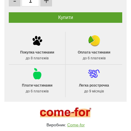
-
+
Покупка частинами
Оплата частинами
до 8 платежів
до 6 платежів
Плати частинами
Легка розстрочка
до 6 платежів
до 9 місяців
Виробник:
Come-for