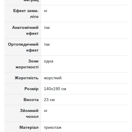
Ефект зима-
ні
літо
Анатомічний
так
ефект
Ортопедичний
так
ефект
Зони
одна
жорсткості
Жорсткість
жорсткий
Розмір
140x190 см
Висота
23 см
Зйомний
ні
чохол
Матеріал
трикотаж