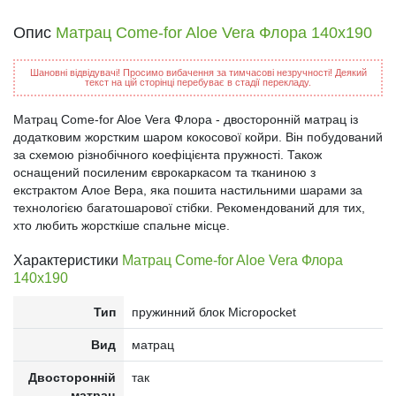
Опис
Матрац Come-for Aloe Vera Флора 140x190
Шановні відвідувачі! Просимо вибачення за тимчасові незручності! Деякий
текст на цій сторінці перебуває в стадії перекладу.
Матрац Come-for Aloe Vera Флора - двосторонній матрац із
додатковим жорстким шаром кокосової койри. Він побудований
за схемою різнобічного коефіцієнта пружності. Також
оснащений посиленим єврокаркасом та тканиною з
екстрактом Алое Вера, яка пошита настильними шарами за
технологією багатошарової стібки. Рекомендований для тих,
хто любить жорсткіше спальне місце.
Характеристики
Матрац Come-for Aloe Vera Флора
140x190
Тип
пружинний блок Micropocket
Вид
матрац
Двосторонній
так
матрац