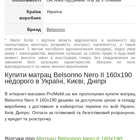
Особливості
система підтримки тіла за 5 точками
Країна
Україна
виробник
Бренд
Belsonno
* Увага! Колір і відтінок можуть відрізнятися, в залежності від
налаштувань монітора (яскравість, контраст, насиченість), а також
освітлення. З метою постійного вдосконалення продукції, згідно умов
ринку і законодавства, виробник залишає за собою право в будь-який
момент вносити зміни в конструкцію товару без повідомлення не
змінюючи його загальних характеристик. Магазин не несе
відповідальності за зміни, внесені виробником.
Купити матрац Belsonno Nero II 160x190
недорого в Україні, Києві, Дніпрі
В інтернет-магазині ProMebli.ua ми пропонуємо купити матрац
Belsonno Nero II 160x190 дешево за доступною ціною зі складу
виробника з доставкою в найкоротші терміни по всій Україні,
Київ, Дніпро. Оплата за готівковий та безготівковий розрахунок,
у кредит та розстрочку.
Відгуки про
Матрац Belsonno Nero II 160x190