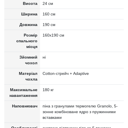
Висота
24 см
Ширина
160 см
Довжина
190 см
Розмір
160x190 см
спального
місця
Зйомний
ні
чохол
Матеріал
Cotton-стрейч + Adaptive
чохла
Максимальне
180 кг
навантаження
Наповнювач
піна з гранулами термогелю Granolo, 5-
зонне комбіноване ядро з пружинними
вставками