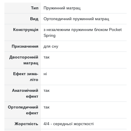
Тип
Пружинний матрац
Вид
Ортопедичний пружинний матрац
Конструкція
з незалежним пружинним блоком Pocket
Spring
Призначення
для сну
Двосторонній
так
матрац
Ефект зима-
ні
літо
Анатомічний
так
ефект
Ортопедичний
так
ефект
Жорсткість
4/4 - середньої жорсткості