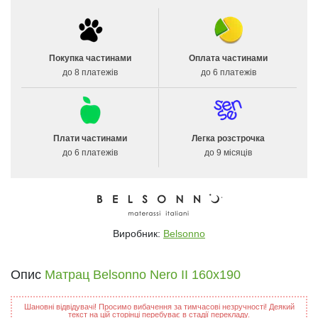
Покупка частинами
Оплата частинами
до 8 платежів
до 6 платежів
Плати частинами
Легка розстрочка
до 6 платежів
до 9 місяців
Виробник:
Belsonno
Опис
Матрац Belsonno Nero II 160x190
Шановні відвідувачі! Просимо вибачення за тимчасові незручності! Деякий
текст на цій сторінці перебуває в стадії перекладу.