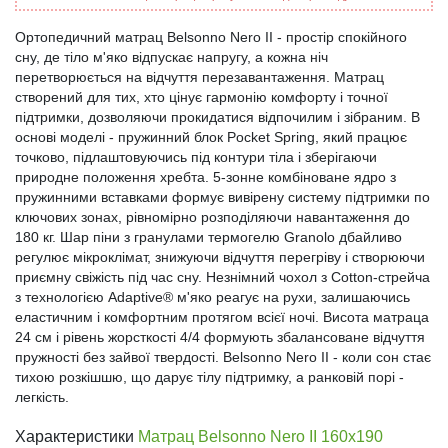
Ортопедичний матрац Belsonno Nero II - простір спокійного
сну, де тіло м'яко відпускає напругу, а кожна ніч
перетворюється на відчуття перезавантаження. Матрац
створений для тих, хто цінує гармонію комфорту і точної
підтримки, дозволяючи прокидатися відпочилим і зібраним. В
основі моделі - пружинний блок Pocket Spring, який працює
точково, підлаштовуючись під контури тіла і зберігаючи
природне положення хребта. 5-зонне комбіноване ядро з
пружинними вставками формує вивірену систему підтримки по
ключових зонах, рівномірно розподіляючи навантаження до
180 кг. Шар піни з гранулами термогелю Granolo дбайливо
регулює мікроклімат, знижуючи відчуття перегріву і створюючи
приємну свіжість під час сну. Незнімний чохол з Cotton-стрейча
з технологією Adaptive® м'яко реагує на рухи, залишаючись
еластичним і комфортним протягом всієї ночі. Висота матраца
24 см і рівень жорсткості 4/4 формують збалансоване відчуття
пружності без зайвої твердості. Belsonno Nero II - коли сон стає
тихою розкішшю, що дарує тілу підтримку, а ранковій порі -
легкість.
Характеристики
Матрац Belsonno Nero II 160x190