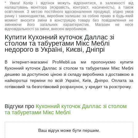
* Увага! Колір і відтінок можуть відрізнятися, в залежності від
налаштувань монітора (яскравість, контраст, насиченість), а також
освітлення. З метою постійного вдосконалення продукції, згідно умов
ринку і законодавства, виробник залишає за собою право в будь-який
момент вносити зміни в конструкцію товару без повідомлення не
змінюючи його загальних характеристик. Магазин не несе
відповідальності за зміни, внесені виробником.
Купити Кухонний куточок Даллас зі
столом та табуретами Мікс Меблі
недорого в Україні, Києві, Дніпрі
В інтернет-магазині ProMebli.ua ми пропонуємо купити
Кухонний куточок Даллас зі столом та табуретами Мікс Меблі
дешево за доступною ціною зі складу виробника з доставкою в
найкоротші терміни по всій Україні, Київ, Дніпро. Оплата за
готівковий та безготівковий розрахунок, у кредит та розстрочку.
Відгуки про
Кухонний куточок Даллас зі столом
та табуретами Мікс Меблі
Ваш відгук може бути першим.