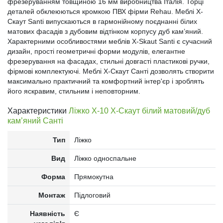
фрезеруванням товщиною 16 мм виробництва Італія. Торці
деталей обклеюються кромкою ПВХ фірми Rehau. Меблі X-
Скаут Santi випускаються в гармонійному поєднанні білих
матових фасадів з дубовим відтінком корпусу дуб кам’яний.
Характерними особливостями меблів X-Skaut Santi є сучасний
дизайн, прості геометричні форми модулів, елегантне
фрезерування на фасадах, стильні довгасті пластикові ручки,
фірмові комплектуючі. Меблі X-Скаут Санті дозволять створити
максимально практичний та комфортний інтер'єр і зроблять
його яскравим, стильним і неповторним.
Характеристики
Ліжко Х-10 X-Скаут білий матовий/дуб
кам’яний Санті
Тип
Ліжко
Вид
Ліжко односпальне
Форма
Прямокутна
Монтаж
Підлоговий
Наявність
Є