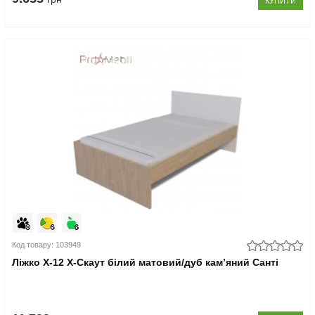
КУПИТИ
Код товару: 103949
Ліжко Х-12 X-Скаут білий матовий/дуб кам’яний Санті