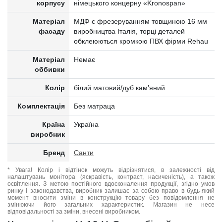
корпусу
німецького концерну «Kronospan»
Матеріал
МДФ c фрезеруванням товщиною 16 мм
фасаду
виробництва Італія, торці деталей
обклеюються кромкою ПВХ фірми Rehau
Матеріал
Немає
оббивки
Колір
білий матовий/дуб кам’яний
Комплектація
Без матраца
Країна
Україна
виробник
Бренд
Санти
* Увага! Колір і відтінок можуть відрізнятися, в залежності від
налаштувань монітора (яскравість, контраст, насиченість), а також
освітлення. З метою постійного вдосконалення продукції, згідно умов
ринку і законодавства, виробник залишає за собою право в будь-який
момент вносити зміни в конструкцію товару без повідомлення не
змінюючи його загальних характеристик. Магазин не несе
відповідальності за зміни, внесені виробником.