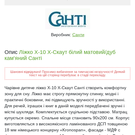
Виробник:
Санти
Опис
Ліжко Х-10 X-Скаут білий матовий/дуб
кам’яний Санті
Шановні відвідувачі! Просимо вибачення за тимчасові незручності! Деякий
текст на цій сторінці перебуває в стадії перекладу.
Чарівне дитяче ліжко Х-10 X-Скаут Санті створить комфортну
зону для сну. Ліжко має строгу прямокутну спинку, модні і
практичні боковини, які підвищують зручності у використанні.
Для речей, іграшок і книг в даній моделі передбачені зручні і
місткі шухляди. Комплектується суцільною підставою. Матрац
купується окремо. Спальне місце становить 90х200 см. Корпус
виготовляється з високоякісного ламінованого ДСП товщиною
18 мм німецького концерну «Kronospan», фасади - МДФ c