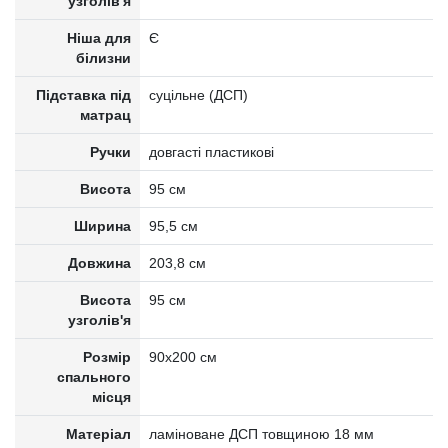
узголів'я
Ніша для
Є
білизни
Підставка під
суцільне (ДСП)
матрац
Ручки
довгасті пластикові
Висота
95 см
Ширина
95,5 см
Довжина
203,8 см
Висота
95 см
узголів'я
Розмір
90х200 см
спального
місця
Матеріал
ламіноване ДСП товщиною 18 мм