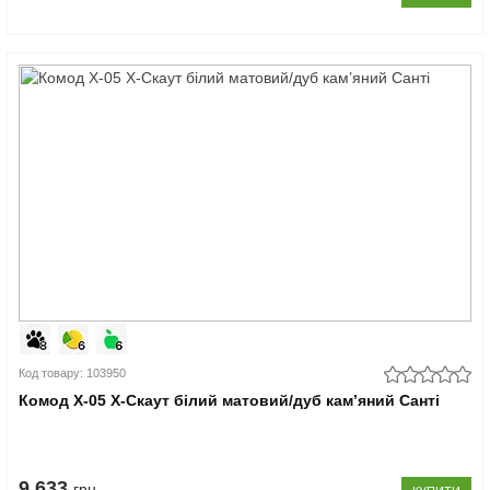
Код товару: 103950
Комод Х-05 X-Скаут білий матовий/дуб кам’яний Санті
9.633
грн