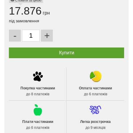
Стежити за ціною
17.876
грн
під замовлення
-
+
Покупка частинами
Оплата частинами
до 8 платежів
до 6 платежів
Плати частинами
Легка розстрочка
до 6 платежів
до 9 місяців