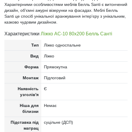
Характерними особливостями меблів Белль Santi є витончений
дизайн, об'ємні ажурні візерунки на фасадах. Меблі Белль
Santi це спосіб унікальної аранжування інтер'єру з унікальним,
казково чудовим дизайном.
Характеристики
Ліжко АС-10 80x200 Белль Санті
Тип
Ліжко односпальне
Вид
Ліжко
Форма
Прямокутна
Монтаж
Підлоговий
Наявність
Є
узголів'я
Ніша для
Немає
білизни
Підставка під
суцільне (ДСП)
матрац