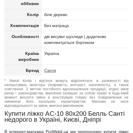
оббивки
Колір
біле дерево
Комплектація
Без матраца
Особливості
дві висувні шухляди | додатково
комплектується бортиком
Країна
Україна
виробник
Бренд
Санти
* Увага! Колір і відтінок можуть відрізнятися, в залежності від
налаштувань монітора (яскравість, контраст, насиченість), а також
освітлення. З метою постійного вдосконалення продукції, згідно умов
ринку і законодавства, виробник залишає за собою право в будь-який
момент вносити зміни в конструкцію товару без повідомлення не
змінюючи його загальних характеристик. Магазин не несе
відповідальності за зміни, внесені виробником.
Купити ліжко АС-10 80x200 Белль Санті
недорого в Україні, Києві, Дніпрі
В інтернет-магазині ProMebli.ua ми пропонуємо купити ліжко