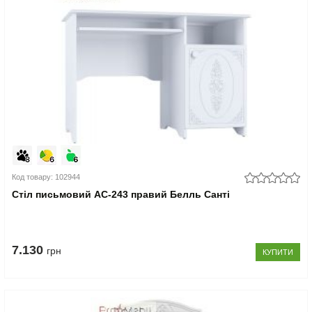
Код товару: 102944
Стіл письмовий АС-243 правий Белль Санті
7.130
грн
КУПИТИ