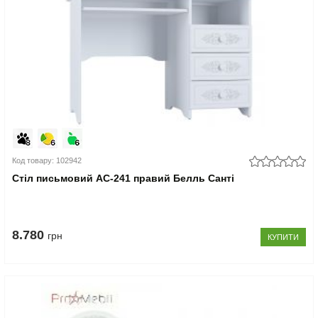
Код товару: 102942
Стіл письмовий АС-241 правий Белль Санті
8.780
грн
КУПИТИ