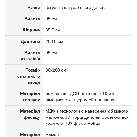
Ручки
фігурні з натурального дерева
Висота
95 см
Ширина
85,5 см
Довжина
203,8 см
Висота
95 см
узголів'я
Розмір
80х200 см
спального
місця
Матеріал
ламіноване ДСП товщиною 16 мм
корпусу
німецького концерну «Kronospan»
Матеріал
МДФ з технологією нанесення об’ємного
фасаду
малюнка 3D, торці деталей обклеюються
кромкою ПВХ фірми Rehau
Матеріал
Немає