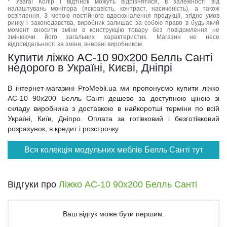
* Увага! Колір і відтінок можуть відрізнятися, в залежності від
налаштувань монітора (яскравість, контраст, насиченість), а також
освітлення. З метою постійного вдосконалення продукції, згідно умов
ринку і законодавства, виробник залишає за собою право в будь-який
момент вносити зміни в конструкцію товару без повідомлення не
змінюючи його загальних характеристик. Магазин не несе
відповідальності за зміни, внесені виробником.
Купити ліжко АС-10 90x200 Белль Санті
недорого в Україні, Києві, Дніпрі
В інтернет-магазині ProMebli.ua ми пропонуємо купити ліжко
АС-10 90x200 Белль Санті дешево за доступною ціною зі
складу виробника з доставкою в найкоротші терміни по всій
Україні, Київ, Дніпро. Оплата за готівковий і безготівковий
розрахунок, в кредит і розстрочку.
Вся колекція модульних меблів Белль Санті тут
Відгуки про
Ліжко АС-10 90x200 Белль Санті
Ваш відгук може бути першим.