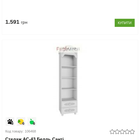
1.591
грн
КУПИТИ
Код товару: 106468
Стелаж АС-43 Белль Санті