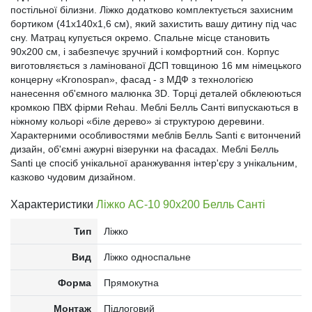
постільної білизни. Ліжко додатково комплектується захисним
бортиком (41x140х1,6 см), який захистить вашу дитину під час
сну. Матрац купується окремо. Спальне місце становить
90х200 см, і забезпечує зручний і комфортний сон. Корпус
виготовляється з ламінованої ДСП товщиною 16 мм німецького
концерну «Kronospan», фасад - з МДФ з технологією
нанесення об'ємного малюнка 3D. Торці деталей обклеюються
кромкою ПВХ фірми Rehau. Меблі Белль Санті випускаються в
ніжному кольорі «біле дерево» зі структурою деревини.
Характерними особливостями меблів Белль Santi є витончений
дизайн, об'ємні ажурні візерунки на фасадах. Меблі Белль
Santi це спосіб унікальної аранжування інтер'єру з унікальним,
казково чудовим дизайном.
Характеристики
Ліжко АС-10 90x200 Белль Санті
Тип
Ліжко
Вид
Ліжко односпальне
Форма
Прямокутна
Монтаж
Підлоговий