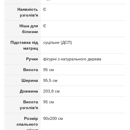
Наявність
Є
узголів'я
Ніша для
Є
білизни
Підставка під
суцільне (ДСП)
матрац
Ручки
фігурні з натурального дерева
Висота
95 см
Ширина
95,5 см
Довжина
203,8 см
Висота
95 см
узголів'я
Розмір
90х200 см
спального