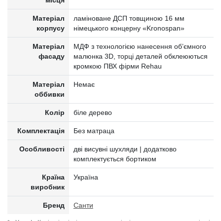
місця
Матеріал
ламіноване ДСП товщиною 16 мм
корпусу
німецького концерну «Kronospan»
Матеріал
МДФ з технологією нанесення об’ємного
фасаду
малюнка 3D, торці деталей обклеюються
кромкою ПВХ фірми Rehau
Матеріал
Немає
оббивки
Колір
біле дерево
Комплектація
Без матраца
Особливості
дві висувні шухляди | додатково
комплектується бортиком
Країна
Україна
виробник
Бренд
Санти