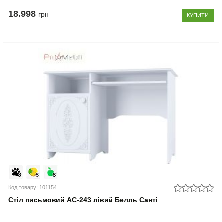
18.998
грн
КУПИТИ
Код товару: 101154
Стіл письмовий АС-243 лівий Белль Санті