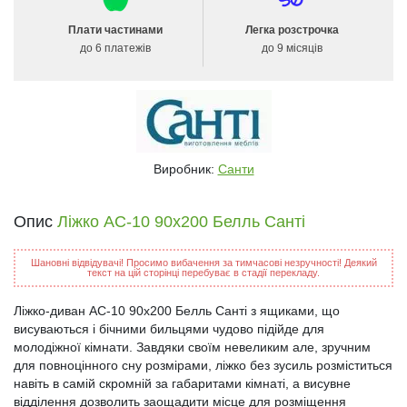
Плати частинами
Легка розстрочка
до 6 платежів
до 9 місяців
Виробник:
Санти
Опис
Ліжко АС-10 90x200 Белль Санті
Шановні відвідувачі! Просимо вибачення за тимчасові незручності! Деякий
текст на цій сторінці перебуває в стадії перекладу.
Ліжко-диван АС-10 90x200 Белль Санті з ящиками, що
висуваються і бічними бильцями чудово підійде для
молодіжної кімнати. Завдяки своїм невеликим але, зручним
для повноцінного сну розмірами, ліжко без зусиль розміститься
навіть в самій скромній за габаритами кімнаті, а висувне
відділення дозволить заощадити місце для розміщення