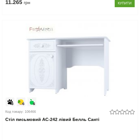
11.265
грн
КУПИТИ
Код товару: 106466
Стіл письмовий АС-242 лівий Белль Санті