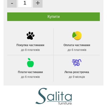
-
+
Покупка частинами
Оплата частинами
до 8 платежів
до 6 платежів
Плати частинами
Легка розстрочка
до 6 платежів
до 9 місяців