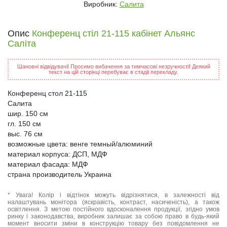
Виробник:
Салита
Опис
Конференц стіл 21-115 кабінет Альянс
Саліта
Шановні відвідувачі! Просимо вибачення за тимчасові незручності! Деякий
текст на цій сторінці перебуває в стадії перекладу.
Конференц стол 21-115
Салита
шир. 150 см
гл. 150 см
выс. 76 см
возможные цвета: венге темный/алюминий
материал корпуса: ДСП, МДФ
материал фасада: МДФ
страна производитель Украина
* Увага! Колір і відтінок можуть відрізнятися, в залежності від
налаштувань монітора (яскравість, контраст, насиченість), а також
освітлення. З метою постійного вдосконалення продукції, згідно умов
ринку і законодавства, виробник залишає за собою право в будь-який
момент вносити зміни в конструкцію товару без повідомлення не