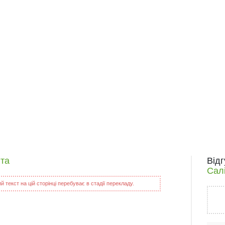
іта
Від
Сал
 текст на цій сторінці перебуває в стадії перекладу.