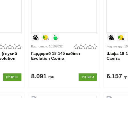
Код товару: 10107832
Код товару: 1
 (глухий
Гардероб 18-145 кабінет
Шафа 18-14
volution
Evolution Саліта
Саліта
8.091
6.157
грн
гр
КУПИТИ
КУПИТИ