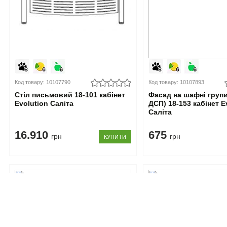
Код товару: 10107790
Код товару: 10107893
Стіл письмовий 18-101 кабінет
Фасад на шафні групи
Evolution Саліта
ДСП) 18-153 кабінет E
Саліта
16.910
675
грн
грн
КУПИТИ