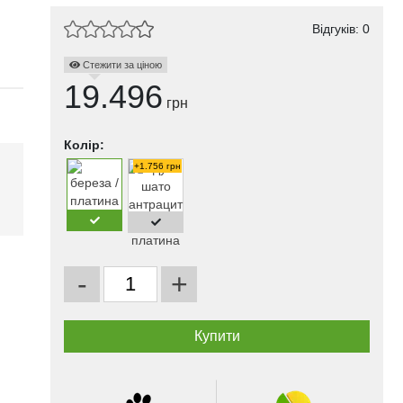
Відгуків: 0
Стежити за ціною
19.496
грн
Колір:
+1.756 грн
і
-
+