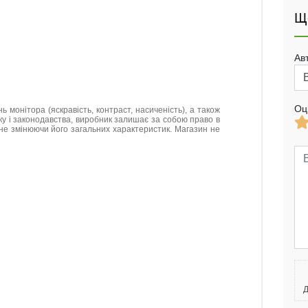
Щ
Ав
Оц
нь монітора (яскравість, контраст, насиченість), а також
нку і законодавства, виробник залишає за собою право в
не змінюючи його загальних характеристик. Магазин не
Д