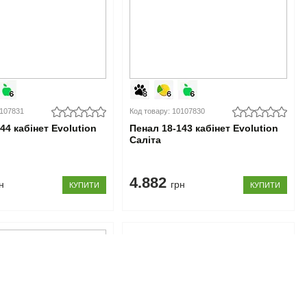
0107831
Код товару: 10107830
4 кабінет Evolution
Пенал 18-143 кабінет Evolution
Саліта
4.882
н
грн
КУПИТИ
КУПИТИ