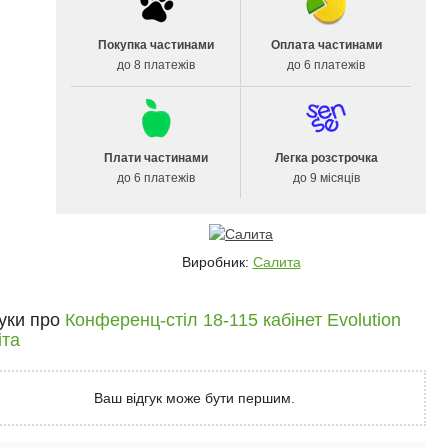
Покупка частинами
Оплата частинами
до 8 платежів
до 6 платежів
Плати частинами
Легка розстрочка
до 6 платежів
до 9 місяців
Виробник:
Салита
гуки про
Конференц-стіл 18-115 кабінет Evolution
іта
Ваш відгук може бути першим.