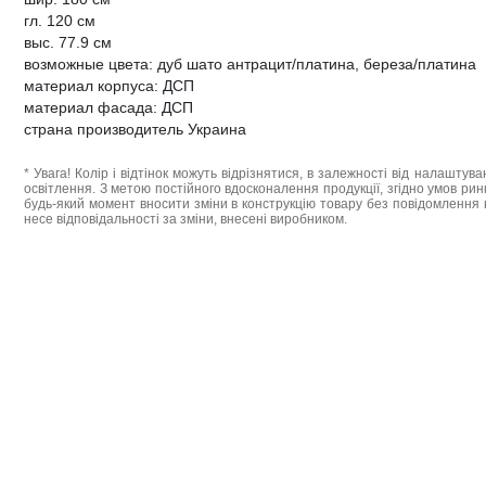
гл. 120 см
выс. 77.9 см
возможные цвета: дуб шато антрацит/платина, береза/платина
материал корпуса: ДСП
материал фасада: ДСП
страна производитель Украина
* Увага! Колір і відтінок можуть відрізнятися, в залежності від налаштува
освітлення. З метою постійного вдосконалення продукції, згідно умов ри
будь-який момент вносити зміни в конструкцію товару без повідомлення 
несе відповідальності за зміни, внесені виробником.