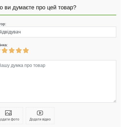
о ви думаєте про цей товар?
тор:
інка:
одати фото
Додати відео