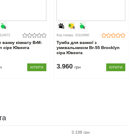
0114672
Код товару: 10114680
 ванну кімнату BrM-
Тумба для ванної з
yn сіре Ювента
умивальником Br-55 Brooklyn
сіра Ювента
3.960
н
грн
КУПИТИ
КУПИТИ
та
3.198
грн