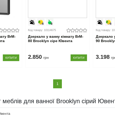
Код товару: 10114675
Код товару: 1
нату BrM-
Дзеркало у ванну кімнату BrM-
Дзеркало у
нта
80 Brooklyn сіре Ювента
90 Brookl
2.850
3.198
грн
гр
КУПИТИ
КУПИТИ
(current)
1
т меблів для ванної Brooklyn сірий Ювен
Ювента