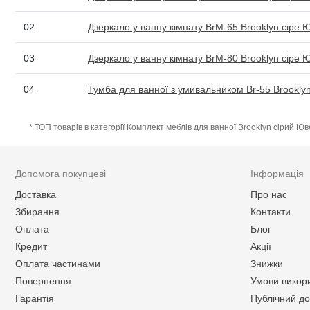
02
Дзеркало у ванну кімнату BrM-65 Brooklyn сіре 
03
Дзеркало у ванну кімнату BrM-80 Brooklyn сіре 
04
Тумба для ванної з умивальником Br-55 Brookly
* ТОП товарів в категорії Комплект меблів для ванної Brooklyn сірий Ю
Допомога покупцеві
Інформація
Доставка
Про нас
Збирання
Контакти
Оплата
Блог
Кредит
Акції
Оплата частинами
Знижки
Повернення
Умови викор
Гарантія
Публічний до