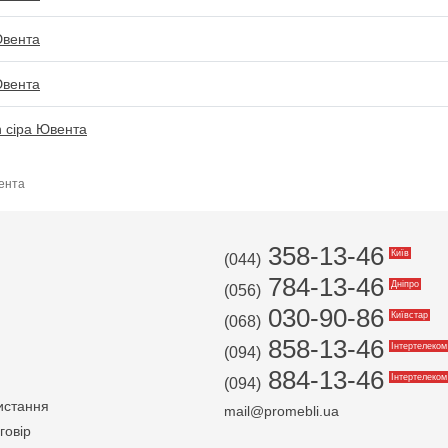
Ювента
Ювента
n сіра Ювента
вента
358-13-46
Київ
(044)
784-13-46
Дніпро
(056)
030-90-86
Київстар
(068)
858-13-46
Інтертелеком
(094)
884-13-46
Інтертелеком
(094)
истання
mail@promebli.ua
говір