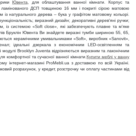
абрики
Ювента
, для облаштування ванної кімнати. Корпус та
з ламінованого ДСП товщиною 16 мм і покриті сірою матовою
 із натурального дерева – бука у графітом матовому кольорі.
ункціональність; виразний дизайн; декоративні дерев'яні ручки;
ом, із системою «Soft close», які забезпечують плавне та м'яке
лів Бруклін Ювента Ви знайдете виразні тумби шириною 55, 65,
туються керамічними умивальниками «Soft», виробник «Sanovit»,
енал; ідеальні дзеркала з економічним LED-освітленням та
 модулі Brooklyn Juventa відрізняються виразним та лаконічним
для комфортної та сучасної ванної кімнати.
Купити меблі у ванну
у інтернет-магазині ProMebli.ua з доставкою по всій Україні.
вковий розрахунок, у кредит, розстрочку чи оплату частинами від