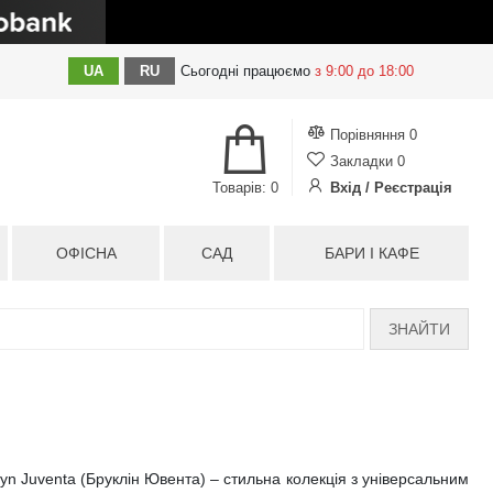
UA
RU
Сьогодні
працюємо
з 9:00 до 18:00
Порівняння
0
Закладки
0
Товарів: 0
Вхід / Реєстрація
ОФІСНА
САД
БАРИ І КАФЕ
ЗНАЙТИ
lyn Juventa (Бруклін Ювента) – стильна колекція з універсальним