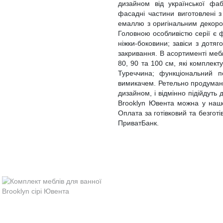
дизайном від української ф
фасадні частини виготовлені 
емаллю з оригінальним декором
Головною особливістю серії є ф
ніжки-боковини; завіси з дотяг
закривання. В асортименті меб
80, 90 та 100 см, які комплек
Туреччина; функціональний п
вимикачем. Ретельно продумані
дизайном, і відмінно підійдуть 
Brooklyn Ювента можна у нашом
Оплата за готівковий та безготі
ПриватБанк.