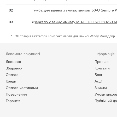
02
Тумба для ванної з умивальником 50-U Sempre 
03
Дзеркало у ванну кімнату MD-LED 60x80/80x60 
* ТОП товарів в категорії Комплект меблів для ванної Windy Мойдодир
Допомога покупцеві
Інформація
Доставка
Про нас
Збирання
Контакти
Оплата
Блог
Кредит
Акції
Оплата частинами
Знижки
Повернення
Умови викор
Гарантія
Публічний до