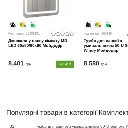
Код товару: 10109151
Код товару: 100298
Дзеркало у ванну кімнату MD-
Тумба для ванної з
LED 60x80/80x60 Мойдодір
умивальником 50-U S
Windy Мойдодир
8.401
8.580
грн
грн
КУПИТИ
Популярні товари в категорії Компле
01
Тумба для ванної з умивальником 80-U Sempre 