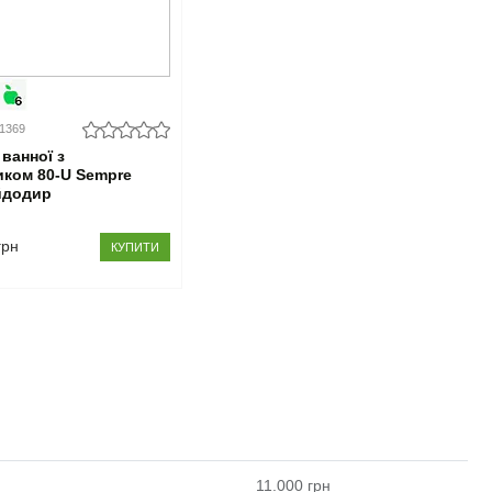
01369
ванної з
ком 80-U Sempre
йдодир
грн
КУПИТИ
11.000
грн