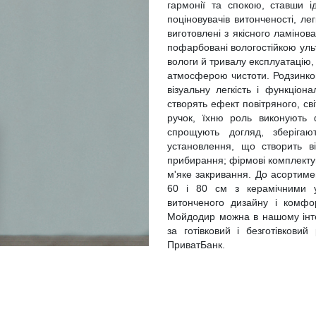
гармонії та спокою, ставши 
поціновувачів витонченості, ле
виготовлені з якісного ламіно
пофарбовані вологостійкою ульт
вологи й тривалу експлуатацію
атмосферою чистоти. Родзинкою 
візуальну легкість і функціон
створять ефект повітряного, сві
ручок, їхню роль виконують 
спрощують догляд, зберігают
установлення, що створить ві
прибирання; фірмові комплектую
м'яке закривання. До асортимен
60 і 80 см з керамічними 
витонченого дизайну і комфо
Мойдодир можна в нашому інтер
за готівковий і безготівкови
ПриватБанк.