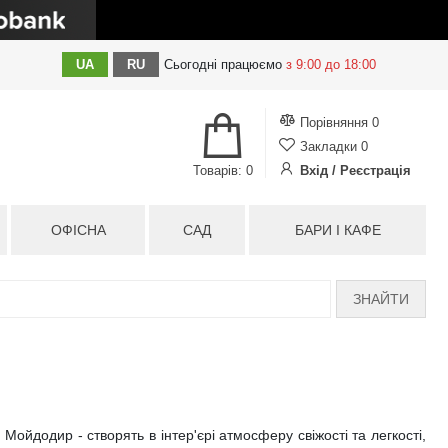
UA
RU
Сьогодні
працюємо
з 9:00 до 18:00
Порівняння
0
Закладки
0
Товарів: 0
Вхід / Реєстрація
ОФІСНА
САД
БАРИ І КАФЕ
ЗНАЙТИ
Мойдодир - створять в інтер'єрі атмосферу свіжості та легкості,