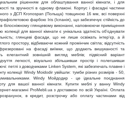
ідеальним рішенням для облаштування ванної кімнати, і для
гкості та зручності в одному флаконі. Корпус і фасадні частини
ваного з ДСП Kronospan (Польща) товщиною 16 мм, всі поверхні
рафіолетовою фарбою Iris (Іспанія), що забезпечує стійкість до
, в білосніжному глянцевому виконанні, наповнюючи приміщення
колекції для ванної кімнати є унікальна здатність об'єднувати
альність; глянцеві фасади, що не лише освіжать інтер'єр, а й
тлого простору, відбиваючи кожний промінчик світла; відсутність
фрезеровані на фасаді виїмки, що додають вишуканості та
ь елегантний зовнішній вигляд меблів; підвісний варіант
дчуття легкості, візуально збільшивши простір і полегшивши
чі: петлі з доводчиками Linken System, які забезпечать плавне і
ту колекції Windy Moidodir увійшли: тумби різних розмірів - 50,
умивальниками. Windy Мойдодир - це ідеальне поєднання
рту для вашої ванної кімнати. Купити меблі у ванну Windy
нет-магазині ProMebli.ua з доставкою по всій Україні. Оплата
й розрахунок, в кредит, розстрочку або оплату частинами від