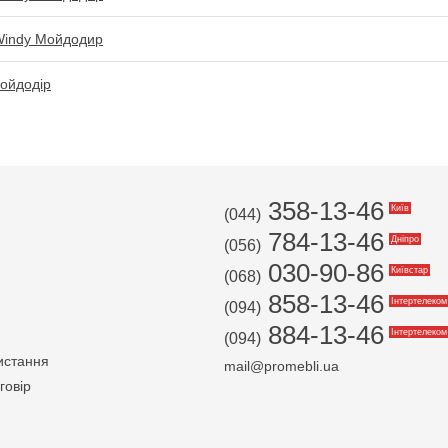
Windy Мойдодир
Мойдодір
358-13-46
Київ
(044)
784-13-46
Дніпро
(056)
030-90-86
Київстар
(068)
858-13-46
Інтертелеком
(094)
884-13-46
Інтертелеком
(094)
истання
mail@promebli.ua
говір