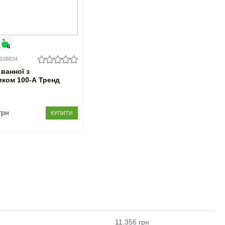
0108834
ванної з
ком 100-А Тренд
р
грн
КУПИТИ
11.356
грн