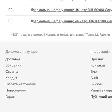
02
Дзеркальна шафа у ванну кімнату ЗШ-60x80 Ла
03
Дзеркальна шафа у ванну кімнату ЗШ-100x80 Л
* ТОП товарів в категорії Комплект меблів для ванної Тренд Мойдодир
Допомога покупцеві
Інформація
Доставка
Про нас
Збирання
Контакти
Оплата
Блог
Кредит
Акції
Оплата частинами
Знижки
Повернення
Умови викор
Гарантія
Публічний до