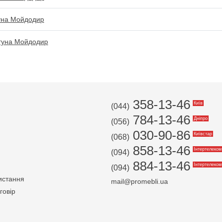
гуна Мойдодир
агуна Мойдодир
358-13-46
Київ
(044)
784-13-46
Дніпро
(056)
030-90-86
Київстар
(068)
858-13-46
Інтертелеком
(094)
884-13-46
Інтертелеком
(094)
истання
mail@promebli.ua
говір