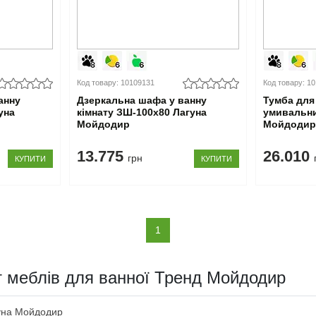
Код товару: 10109131
Код товару: 1
анну
Дзеркальна шафа у ванну
Тумба для 
уна
кімнату ЗШ-100x80 Лагуна
умивальни
Мойдодир
Мойдоди
13.775
26.010
грн
КУПИТИ
КУПИТИ
(current)
1
кт меблів для ванної Тренд Мойдодир
гуна Мойдодир