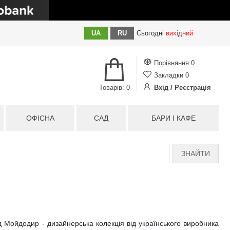
UA
RU
Сьогодні
вихідний
Порівняння
0
Закладки
0
Товарів: 0
Вхід / Реєстрація
ОФІСНА
САД
БАРИ І КАФЕ
ЗНАЙТИ
д Мойдодир - дизайнерська колекція від українського виробника