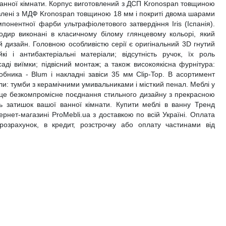
анної кімнати. Корпус виготовлений з ДСП Kronospan товщиною
влені з МДФ Kronospan товщиною 18 мм і покриті двома шарами
понентної фарби ультрафіолетового затвердіння Iris (Іспанія).
дир виконані в класичному білому глянцевому кольорі, який
й дизайн. Головною особливістю серії є оригінальний 3D гнутий
йкі і антибактеріальні матеріали; відсутність ручок, їх роль
ді виїмки; підвісний монтаж; а також високоякісна фурнітура:
обника - Blum і накладні завіси 35 мм Clip-Top. В асортимент
и: тумби з керамічними умивальниками і місткий пенал. Меблі у
- це безкомпромісне поєднання стильного дизайну з прекрасною
ть затишок вашої ванної кімнати. Купити меблі в ванну Тренд
нет-магазині ProMebli.ua з доставкою по всій Україні. Оплата
й розрахунок, в кредит, розстрочку або оплату частинами від