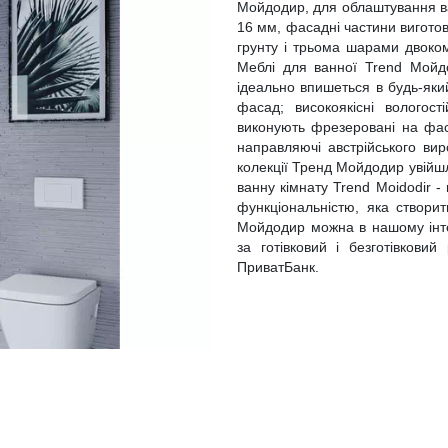
Мойдодир, для облаштування в
16 мм, фасадні частини вигото
грунту і трьома шарами двоком
Меблі для ванної Trend Мойдо
ідеально впишеться в будь-яки
фасад; високоякісні вологості
виконують фрезеровані на фаса
направляючі австрійського вир
колекції Тренд Мойдодир увійшл
ванну кімнату Trend Moidodir 
функціональністю, яка створи
Мойдодир можна в нашому інтер
за готівковий і безготівкови
ПриватБанк.