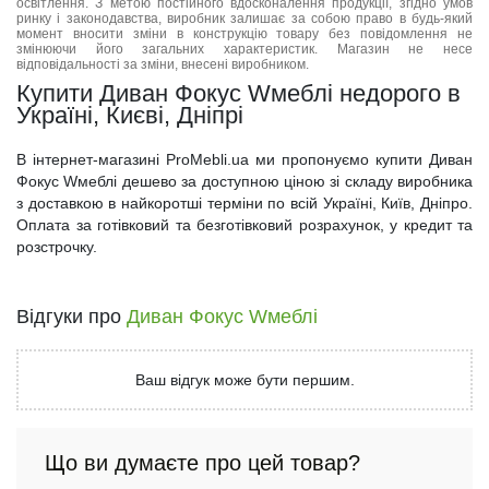
освітлення. З метою постійного вдосконалення продукції, згідно умов
ринку і законодавства, виробник залишає за собою право в будь-який
момент вносити зміни в конструкцію товару без повідомлення не
змінюючи його загальних характеристик. Магазин не несе
відповідальності за зміни, внесені виробником.
Купити Диван Фокус Wмеблі недорого в
Україні, Києві, Дніпрі
В інтернет-магазині ProMebli.ua ми пропонуємо купити Диван
Фокус Wмеблі дешево за доступною ціною зі складу виробника
з доставкою в найкоротші терміни по всій Україні, Київ, Дніпро.
Оплата за готівковий та безготівковий розрахунок, у кредит та
розстрочку.
Відгуки про
Диван Фокус Wмеблі
Ваш відгук може бути першим.
Що ви думаєте про цей товар?