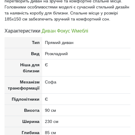
перетворить диван на зручне та комфортне спальне місце.
Головними особливостями моделі є сучасний стильний дизайн
та наявність коробу для білизни. Спальне місце у розмірі
185х150 см забезпечить зручний та комфортний сон.
Характеристики
Диван Фокус Wмеблі
Тип
Прямий диван
Вид
Розкладний
Ніша для
Є
білизни
Механізм
Софа
трансформації
Підлокітники
Є
Висота
90 см
Ширина
230 см
Глибина
85 см