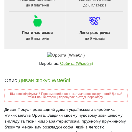
до 8 платежів
до 6 платежів
Плати частинами
Легка розстрочка
до 6 платежів
до 9 місяців
Виробник:
Орбита (Wмеблі)
Опис
Диван Фокус Wмеблі
Шановні відвідувачі! Просимо вибачення за тимчасові незручності! Деякий
текст на цій сторінці перебуває в стадії перекладу.
Диван Фокус - розкладний диван українського виробника
м'яких меблів Орбіта. Завдяки своєму чудовому зовнішньому
вигляду та технічним характеристикам, пружному пружинному
блоку та механізму розкладки софа, який з легкістю