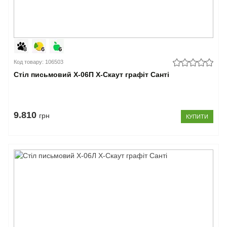
Код товару: 106503
Стіл письмовий Х-06П X-Скаут графіт Санті
9.810
грн
КУПИТИ