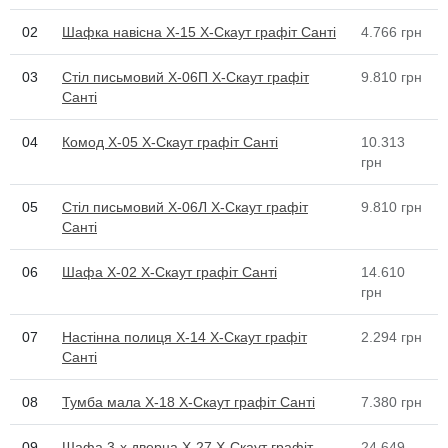
02
Шафка навісна Х-15 X-Скаут графіт Санті
4.766
грн
03
Стіл письмовий Х-06П X-Скаут графіт
9.810
грн
Санті
04
Комод Х-05 X-Скаут графіт Санті
10.313
грн
05
Стіл письмовий Х-06Л X-Скаут графіт
9.810
грн
Санті
06
Шафа Х-02 X-Скаут графіт Санті
14.610
грн
07
Настінна полиця Х-14 X-Скаут графіт
2.294
грн
Санті
08
Тумба мала Х-18 X-Скаут графіт Санті
7.380
грн
09
Шафа 3-х дверна Х-27 X-Скаут графіт
24.649