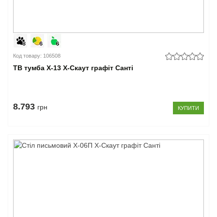
Код товару: 106508
ТВ тумба Х-13 X-Скаут графіт Санті
8.793
грн
КУПИТИ