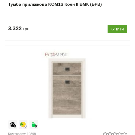
Тумба приліжкова KOM1S Коен II ВМК (БРВ)
3.322
грн
КУПИТИ
Код товару: 10399