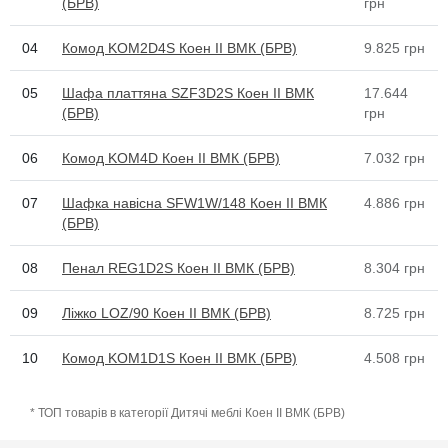
(БРВ)
грн
04
Комод KOM2D4S Коен II ВМК (БРВ)
9.825
грн
05
Шафа платтяна SZF3D2S Коен II ВМК
17.644
(БРВ)
грн
06
Комод KOM4D Коен II ВМК (БРВ)
7.032
грн
07
Шафка навісна SFW1W/148 Коен II ВМК
4.886
грн
(БРВ)
08
Пенал REG1D2S Коен II ВМК (БРВ)
8.304
грн
09
Ліжко LOZ/90 Коен II ВМК (БРВ)
8.725
грн
10
Комод KOM1D1S Коен II ВМК (БРВ)
4.508
грн
* ТОП товарів в категорії Дитячі меблі Коен II ВМК (БРВ)