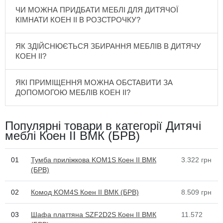
ЧИ МОЖНА ПРИДБАТИ МЕБЛІ ДЛЯ ДИТЯЧОЇ
КІМНАТИ КОЕН II В РОЗСТРОЧКУ?
ЯК ЗДІЙСНЮЄТЬСЯ ЗБИРАННЯ МЕБЛІВ В ДИТЯЧУ
КОЕН II?
ЯКІ ПРИМІЩЕННЯ МОЖНА ОБСТАВИТИ ЗА
ДОПОМОГОЮ МЕБЛІВ КОЕН II?
Популярні товари в категорії Дитячі
меблі Коен II ВМК (БРВ)
01
Тумба приліжкова KOM1S Коен II ВМК
3.322
грн
(БРВ)
02
Комод KOM4S Коен II ВМК (БРВ)
8.509
грн
03
Шафа платтяна SZF2D2S Коен II ВМК
11.572