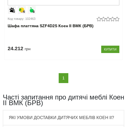
Код товару: 102463
Шафа платтяна SZF4D2S Коен II ВМК (БРВ)
24.212
грн
КУПИТИ
(current)
1
Часті запитання про дитячі меблі Коен
II ВМК (БРВ)
ЯКІ УМОВИ ДОСТАВКИ ДИТЯЧИХ МЕБЛІВ КОЕН II?