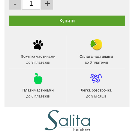
-
+
Покупка частинами
Оплата частинами
до 8 платежів
до 6 платежів
Плати частинами
Легка розстрочка
до 6 платежів
до 9 місяців