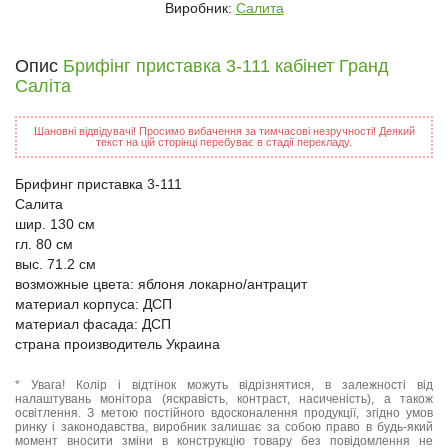
Виробник:
Салита
Опис
Брифінг приставка 3-111 кабінет Гранд
Саліта
Шановні відвідувачі! Просимо вибачення за тимчасові незручності! Деякий
текст на цій сторінці перебуває в стадії перекладу.
Брифинг приставка 3-111
Салита
шир. 130 см
гл. 80 см
выс. 71.2 см
возможные цвета: яблоня локарно/антрацит
материал корпуса: ДСП
материал фасада: ДСП
страна производитель Украина
* Увага! Колір і відтінок можуть відрізнятися, в залежності від
налаштувань монітора (яскравість, контраст, насиченість), а також
освітлення. З метою постійного вдосконалення продукції, згідно умов
ринку і законодавства, виробник залишає за собою право в будь-який
момент вносити зміни в конструкцію товару без повідомлення не