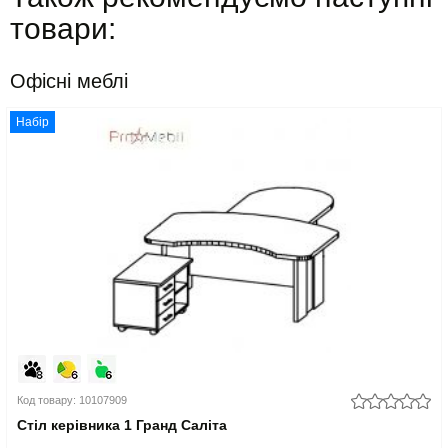
товари:
Офісні меблі
Набір
Код товару: 10107909
Стіл керівника 1 Гранд Саліта