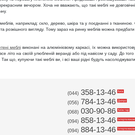
 прекрасним вечором. Хоча не вважають, що такі меблі не довговіч
чну.
меблів, наприклад: скло, дерево, шкіра та у поєднанні з тканиною
та розкішного вигляду. Тому зараз на ринку меблів можна придбати а
тені меблі
виконані на алюмінієвому каркасі, їх можна використову
все літо на своїй улюбленій веранді або під навісом у саду. До тог
Так що, купуючи такі меблі ви, і всі ваші рідні будуть насолоджува
358-13-46
Київ
(044)
784-13-46
Дніпро
(056)
030-90-86
Київстар
(068)
858-13-46
Інтертелеком
(094)
884-13-46
Інтертелеком
(094)