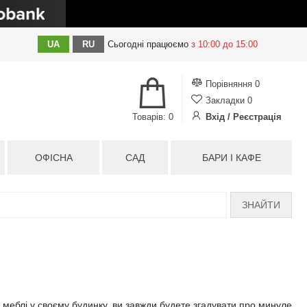
UA
RU
Сьогодні
працюємо
з 10:00 до 15:00
Порівняння
0
Закладки
0
Товарів: 0
Вхід / Реєстрація
ОФІСНА
САД
БАРИ І КАФЕ
ЗНАЙТИ
 меблі у своєму будинку, ви завжди будете згадувати про минуле