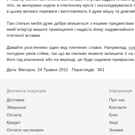
літо, як вечорами сиділи в плетеному кріслі і насолоджувалися
Дитячі крісла та стільці
Високоглянцеві тумби для ванної кімнати
Душові піддони
Тумби офісні під техніку
в цьому великої переваги і виготовляють її дуже міцну та довгові
Дитячі стільчики
Тумби для ванної під дерево
Унітази
Такі стильні меблі дуже добре впишеться з іншими предметами 
який інтер'єр вашого приміщення і надасть йому надзвичайного 
Дитячі матраци
Класичні тумби у ванну
Аксесуари для ванної та туалету
плетеної вставки.
Душові гарнітури
Давайте розглянемо один вид плетених ставок. Наприклад:
пле
погодних умов стійка, так що ви сміливо можете залишити її на 
його під альтанкою або на веранді, це буде садовою прикрасою. 
Дата: Вівторок, 24 Травня 2011 Переглядів:
361
Допомога покупцеві
Інформація
Доставка
Про нас
Збирання
Контакти
Оплата
Блог
Кредит
Акції
Оплата частинами
Знижки