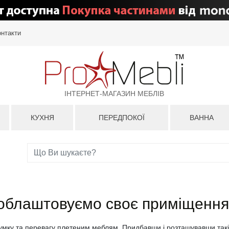
онтакти
ІНТЕРНЕТ-МАГАЗИН МЕБЛІВ
КУХНЯ
ПЕРЕДПОКОЇ
ВАННА
 облаштовуємо своє приміщення
думку та перевагу плетеним меблям. Придбавши і розташувавши такі