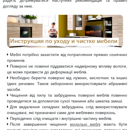
радять дотримуватися наступних рекомендацій та правил
Пуфи
Чорні стінки
Стелажі, книжкові шафи
Металеві ліжка
Туалетні столики
Пеленальні столики, пеленатори, комоди
Стільниці
Тумби для ванної лофт
Глянцеві пенали для ванної
Напівпенали для ванної
Умивальники зі стільницею, з крилом
Офісна
Письмові столи
Кавові столики для саду
догляду за нею.
Полиці
М’які ліжка
Дзеркала
Дитячі парти
Кухонні мийки
Тумби з умивальником, стільницею зі штучного каменю
Пенали для ванної під дерево
Меблі для ванної в стилі лофт
Умивальники на пральну машину
Комп’ютерні столи
Сад
Крісла-гойдалки
Односпальні ліжка
Стійки для одягу
Дитячі столи
Подвійні тумби для ванної, з двома умивальниками
Класичні пенали для ванної
Умивальники
Підлогові умивальники
Конференц столи
Бари і Кафе
Полуторні ліжка
Домашній текстиль
Дитячі дивани
Сучасні тумби для ванної кімнати
Маленькі умивальники
Ванни
Тумби мобільні
Дитячі крісла та стільці
Високоглянцеві тумби для ванної кімнати
Душові піддони
Тумби офісні під техніку
Меблі потрібно захистити від потрапляння прямих сонячних
променів.
Дитячі стільчики
Тумби для ванної під дерево
Унітази
Поверхні не повинні піддаватися надмірному впливу вологи,
це може призвести до деформації меблів.
Дитячі матраци
Класичні тумби у ванну
Аксесуари для ванної та туалету
Необхідно берегти поверхні від лужних, кислотних та інших
їдких речовин. Також заборонено використовувати абразивні
Душові гарнітури
засоби.
Чищення від пилу та забруднень поверхні меблів повинно
проводитися за допомогою сухої тканини або шматка замші.
Для видалення складних забруднень слід використовувати
очищувачі, які призначені саме для меблевих поверхонь.
Періодично слід очищати і внутрішню частину меблів.
Після завершення чищення
модульні меблі
мають бути