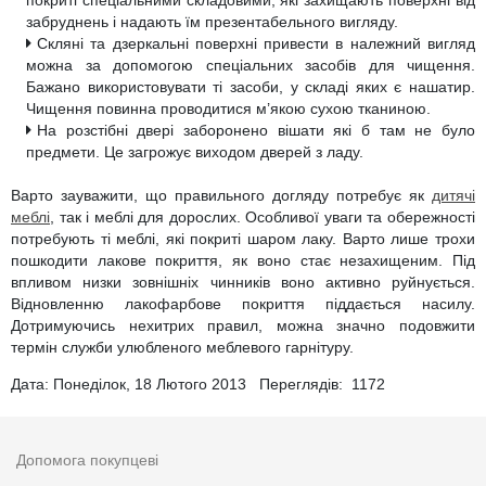
покриті спеціальними складовими, які захищають поверхні від
забруднень і надають їм презентабельного вигляду.
Скляні та дзеркальні поверхні привести в належний вигляд
можна за допомогою спеціальних засобів для чищення.
Бажано використовувати ті засоби, у складі яких є нашатир.
Чищення повинна проводитися м’якою сухою тканиною.
На розстібні двері заборонено вішати які б там не було
предмети. Це загрожує виходом дверей з ладу.
Варто зауважити, що правильного догляду потребує як
дитячі
меблі
, так і меблі для дорослих. Особливої уваги та обережності
потребують ті меблі, які покриті шаром лаку. Варто лише трохи
пошкодити лакове покриття, як воно стає незахищеним. Під
впливом низки зовнішніх чинників воно активно руйнується.
Відновленню лакофарбове покриття піддається насилу.
Дотримуючись нехитрих правил, можна значно подовжити
термін служби улюбленого меблевого гарнітуру.
Дата: Понеділок, 18 Лютого 2013 Переглядів:
1172
Допомога покупцеві