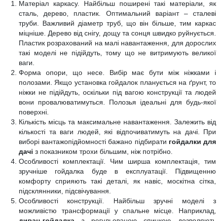
Матеріал каркасу. Найбільш поширені такі матеріали, як
сталь, дерево, пластик. Оптимальний варіант – сталеві
труби. Важливий діаметр труб, що він більше, тим каркас
міцніше. Дерево від снігу, дощу та сонця швидко руйнується.
Пластик розрахований на малі навантаження, для дорослих
такі моделі не підійдуть, тому що не витримують великої
ваги.
Форма опори, що несе. Вибір має бути між ніжками і
полозами. Якщо установка гойдалок планується на ґрунт, то
ніжки не підійдуть, оскільки під вагою конструкції та людей
вони провалюватимуться. Полозья ідеальні для будь-якої
поверхні.
Кількість місць та максимальне навантаження. Залежить від
кількості та ваги людей, які відпочиватимуть на дачі. При
виборі вантажопідйомності бажано підбирати
гойдалки для
дачі
з показником трохи більшим, ніж потрібно.
Особливості комплектації. Чим ширша комплектація, тим
зручніше гойдалка буде в експлуатації. Підвищенню
комфорту сприяють такі деталі, як навіс, москітна сітка,
підсклянники, підсвічування.
Особливості конструкції. Найбільш зручні моделі з
можливістю трансформації у спальне місце. Наприклад,
диван-гойдалка
з регульованою спинкою дозволяють