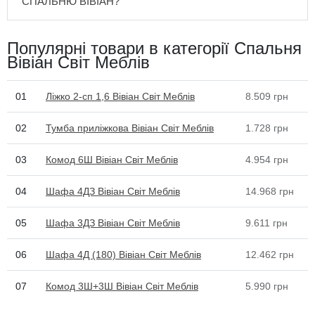
СПАЛЬНЮ ВІВІАН?
Популярні товари в категорії Спальня
Вівіан Світ Меблів
01
Ліжко 2-сп 1,6 Вівіан Світ Меблів
8.509
грн
02
Тумба приліжкова Вівіан Світ Меблів
1.728
грн
03
Комод 6Ш Вівіан Світ Меблів
4.954
грн
04
Шафа 4ДЗ Вівіан Світ Меблів
14.968
грн
05
Шафа 3ДЗ Вівіан Світ Меблів
9.611
грн
06
Шафа 4Д (180) Вівіан Світ Меблів
12.462
грн
07
Комод 3Ш+3Ш Вівіан Світ Меблів
5.990
грн