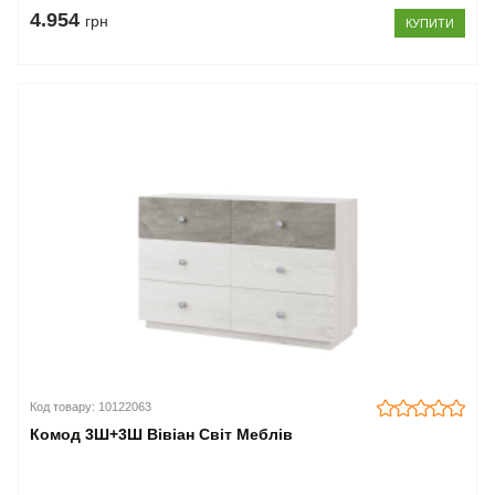
4.954
грн
КУПИТИ
Код товару: 10122063
Комод 3Ш+3Ш Вівіан Світ Меблів