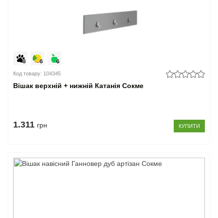
Код товару: 104345
Вішак верхній + нижній Катанія Сокме
1.311
грн
КУПИТИ