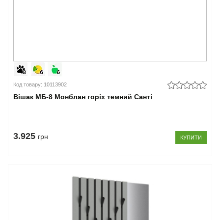
Код товару: 10113902
Вішак МБ-8 Монблан горіх темний Санті
3.925
грн
КУПИТИ