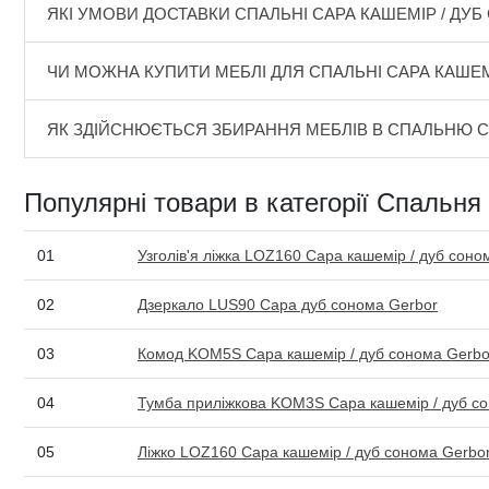
ЯКІ УМОВИ ДОСТАВКИ СПАЛЬНІ САРА КАШЕМІР / ДУ
ЧИ МОЖНА КУПИТИ МЕБЛІ ДЛЯ СПАЛЬНІ САРА КАШЕМ
ЯК ЗДІЙСНЮЄТЬСЯ ЗБИРАННЯ МЕБЛІВ В СПАЛЬНЮ С
Популярні товари в категорії Спальня
01
Узголів'я ліжка LOZ160 Сара кашемір / дуб соно
02
Дзеркало LUS90 Сара дуб сонома Gerbor
03
Комод KOM5S Сара кашемір / дуб сонома Gerbo
04
Тумба приліжкова KOM3S Сара кашемір / дуб с
05
Ліжко LOZ160 Сара кашемір / дуб сонома Gerbo