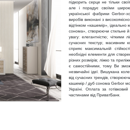
підкорить серце не тільки сво
але і порадує своїми широк
української фабрики Gerbor-х
виробів виконані з високоякісн
відтінком «кашемір», ідеально
сонома», створюючи стильне й 
увагу: елегантністю; чіткими
сучасних текстур; масивним 
сприяє максимальній стійкос
необхідні елементи для створе
різних розмірів; ліжко та прилі
є самостійними, тому Ви змож
незвичайні ідеї. Вишукана кол
від сучасних трендів, створюю
кашемір / дуб сонома Gerbor мо
Україні. Оплата за готівковий
частинами від ПриватБанк.