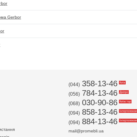
rbor
ома Gerbor
or
r
358-13-46
Київ
(044)
784-13-46
Дніпро
(056)
030-90-86
Київстар
(068)
858-13-46
Інтертелеком
(094)
884-13-46
Інтертелеком
(094)
истання
mail@promebli.ua