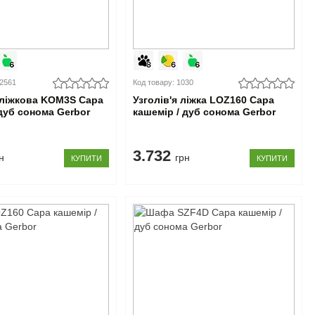
02561
Код товару: 1030
ліжкова KOM3S Сара
Узголів'я ліжка LOZ160 Сара
 дуб сонома Gerbor
кашемір / дуб сонома Gerbor
3.732
н
грн
КУПИТИ
КУПИТИ