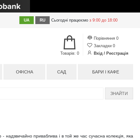
UA
RU
Сьогодні
працюємо
з 9:00 до 18:00
Порівняння
0
Закладки
0
Товарів: 0
Вхід / Реєстрація
ОФІСНА
САД
БАРИ І КАФЕ
ЗНАЙТИ
- надзвичайно приваблива і в той же час сучасна колекція, яка