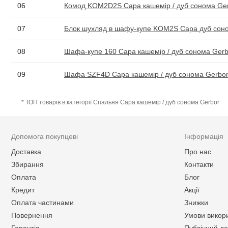
06
Комод KOM2D2S Сара кашемір / дуб сонома Ge
07
Блок шухляд в шафу-купе KOM2S Сара дуб сон
08
Шафа-купе 160 Сара кашемір / дуб сонома Gerb
09
Шафа SZF4D Сара кашемір / дуб сонома Gerbo
* ТОП товарів в категорії Спальня Сара кашемір / дуб сонома Gerbor
Допомога покупцеві
Інформація
Доставка
Про нас
Збирання
Контакти
Оплата
Блог
Кредит
Акції
Оплата частинами
Знижки
Повернення
Умови викор