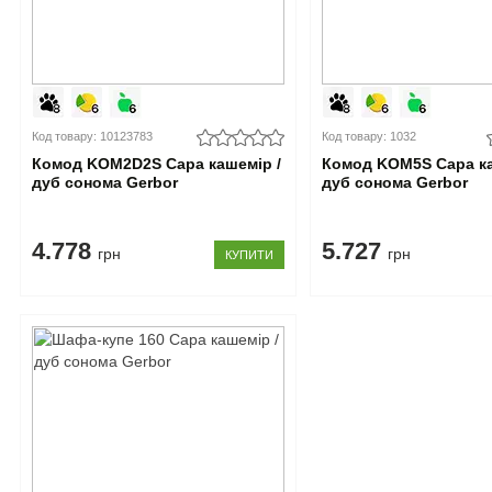
Код товару: 10123783
Код товару: 1032
Комод KOM2D2S Сара кашемір /
Комод KOM5S Сара ка
дуб сонома Gerbor
дуб сонома Gerbor
4.778
5.727
грн
грн
КУПИТИ