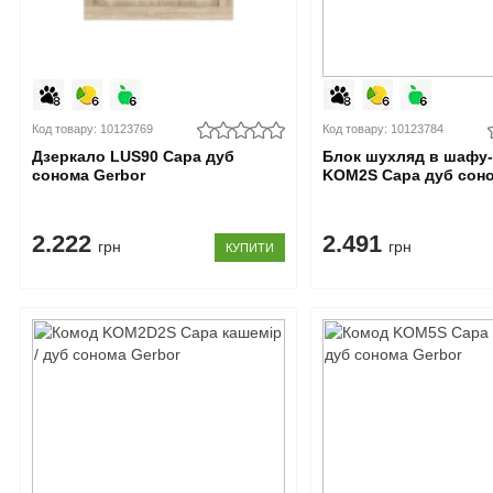
Код товару: 10123769
Код товару: 10123784
Дзеркало LUS90 Сара дуб
Блок шухляд в шафу-
сонома Gerbor
KOM2S Сара дуб соно
2.222
2.491
грн
грн
КУПИТИ