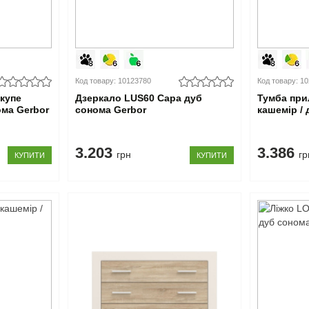
Код товару: 10123780
Код товару: 1
купе
Дзеркало LUS60 Сара дуб
Тумба при
ма Gerbor
сонома Gerbor
кашемір /
3.203
3.386
грн
гр
КУПИТИ
КУПИТИ