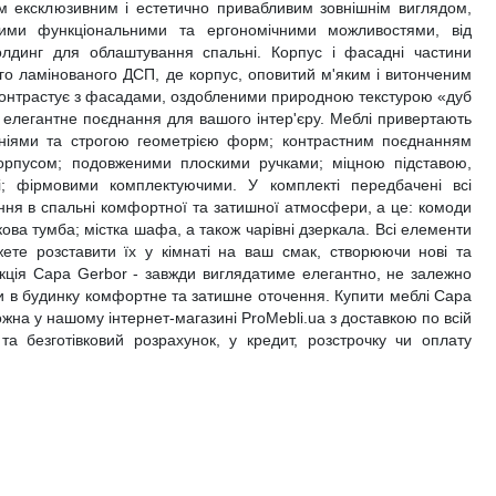
їм ексклюзивним і естетично привабливим зовнішнім виглядом,
ими функціональними та ергономічними можливостями, від
олдинг для облаштування спальні. Корпус і фасадні частини
ого ламінованого ДСП, де корпус, оповитий м'яким і витонченим
 контрастує з фасадами, оздобленими природною текстурою «дуб
елегантне поєднання для вашого інтер'єру. Меблі привертають
 лініями та строгою геометрією форм; контрастним поєднанням
корпусом; подовженими плоскими ручками; міцною підставою,
ті; фірмовими комплектуючими. У комплекті передбачені всі
ння в спальні комфортної та затишної атмосфери, а це: комоди
жкова тумба; містка шафа, а також чарівні дзеркала. Всі елементи
ете розставити їх у кімнаті на ваш смак, створюючи нові та
екція Сара Gerbor - завжди виглядатиме елегантно, не залежно
чи в будинку комфортне та затишне оточення. Купити меблі Сара
жна у нашому інтернет-магазині ProMebli.ua з доставкою по всій
 та безготівковий розрахунок, у кредит, розстрочку чи оплату