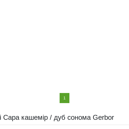
(current)
1
і Сара кашемір / дуб сонома Gerbor