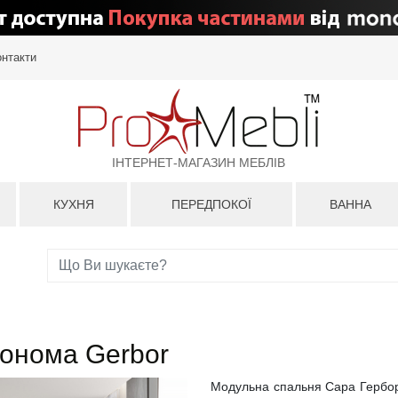
онтакти
ІНТЕРНЕТ-МАГАЗИН МЕБЛІВ
КУХНЯ
ПЕРЕДПОКОЇ
ВАННА
сонома Gerbor
Модульна спальня Сара Гербор 