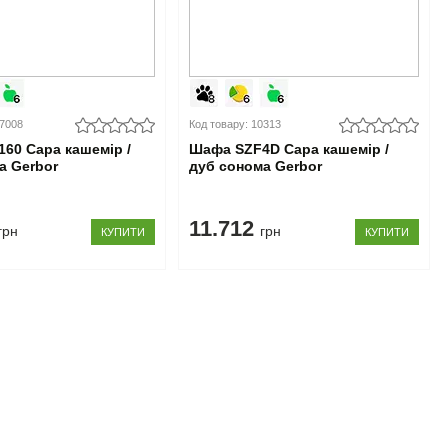
07008
Код товару: 10313
160 Сара кашемір /
Шафа SZF4D Сара кашемір /
а Gerbor
дуб сонома Gerbor
11.712
грн
грн
КУПИТИ
КУПИТИ