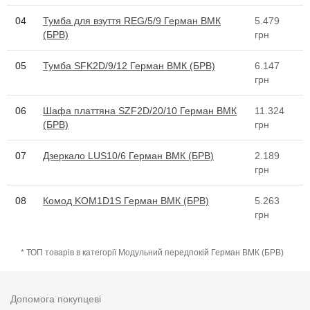
04
Тумба для взуття REG/5/9 Герман ВМК
5.479
(БРВ)
грн
05
Тумба SFK2D/9/12 Герман ВМК (БРВ)
6.147
грн
06
Шафа платтяна SZF2D/20/10 Герман ВМК
11.324
(БРВ)
грн
07
Дзеркало LUS10/6 Герман ВМК (БРВ)
2.189
грн
08
Комод KOM1D1S Герман ВМК (БРВ)
5.263
грн
* ТОП товарів в категорії Модульний передпокій Герман ВМК (БРВ)
Допомога покупцеві