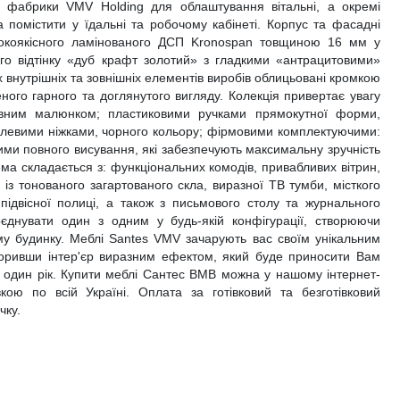
ї фабрики VMV Holding для облаштування вітальні, а окремі
 помістити у їдальні та робочому кабінеті. Корпус та фасадні
сокоякісного ламінованого ДСП Kronospan товщиною 16 мм у
го відтінку «дуб крафт золотий» з гладкими «антрацитовими»
х внутрішніх та зовнішніх елементів виробів облицьовані кромкою
го гарного та доглянутого вигляду. Колекція привертає увагу
евним малюнком; пластиковими ручками прямокутної форми,
алевими ніжками, чорного кольору; фірмовими комплектуючими:
ими повного висування, які забезпечують максимальну зручність
ма складається з: функціональних комодів, привабливих вітрин,
 із тонованого загартованого скла, виразної ТВ тумби, місткого
підвісної полиці, а також з письмового столу та журнального
єднувати один з одним у будь-якій конфігурації, створюючи
єму будинку. Меблі Santes VMV зачарують вас своїм унікальним
воривши інтер'єр виразним ефектом, який буде приносити Вам
 один рік. Купити меблі Сантес ВМВ можна у нашому інтернет-
вкою по всій Україні. Оплата за готівковий та безготівковий
чку.