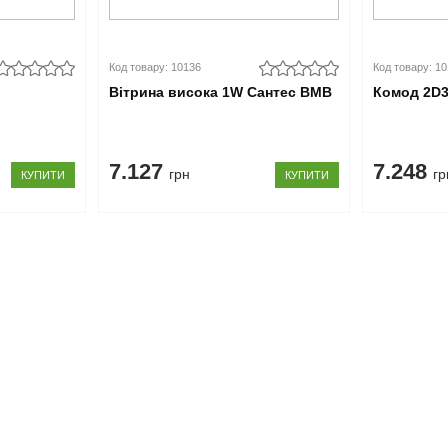
Код товару: 10136
Код товару: 1
Вітрина висока 1W Сантес ВМВ
Комод 2D3
7.127
7.248
грн
гр
КУПИТИ
КУПИТИ