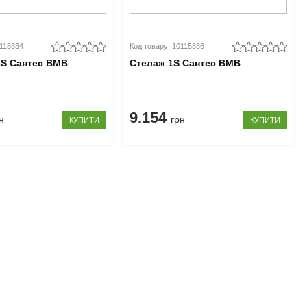
0115834
Код товару: 10115836
S Сантес ВМВ
Стелаж 1S Сантес ВМВ
9.154
н
грн
КУПИТИ
КУПИТИ