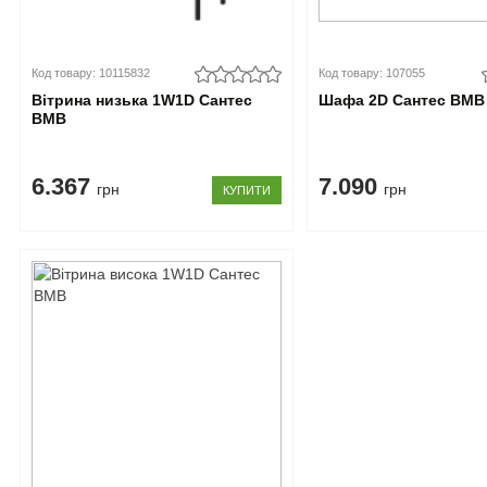
Код товару: 10115832
Код товару: 107055
Вітрина низька 1W1D Сантес
Шафа 2D Сантес ВМВ
ВМВ
6.367
7.090
грн
грн
КУПИТИ