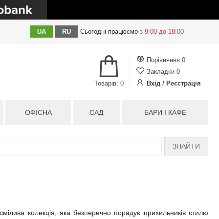
UA
RU
Сьогодні
працюємо
з 9:00 до 18:00
Порівняння
0
Закладки
0
Товарів: 0
Вхід / Реєстрація
ОФІСНА
САД
БАРИ І КАФЕ
ЗНАЙТИ
смілива колекція, яка безперечно порадує прихильників стилю