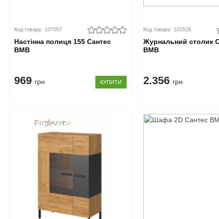
Код товару: 107057
Код товару: 101526
Настінна полиця 155 Сантес
Журнальний столик 
ВМВ
ВМВ
969
2.356
грн
грн
КУПИТИ