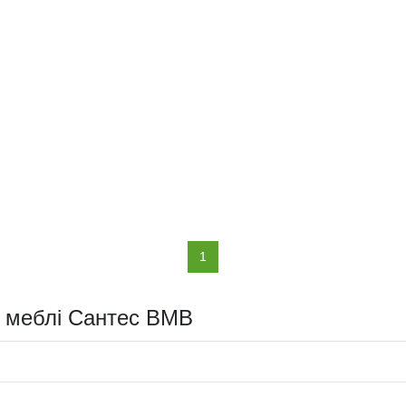
(current)
1
і меблі Сантес ВМВ