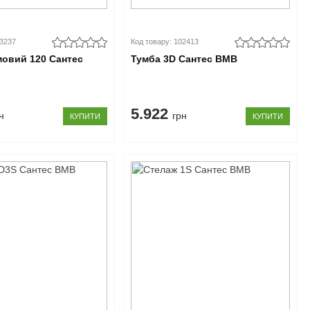
03237
Код товару: 102413
мовий 120 Сантес
Тумба 3D Сантес ВМВ
5.922
н
грн
КУПИТИ
КУПИТИ