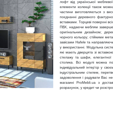
лофт від української меблево
елементи колекції також можна
частини виготовляються з ви
поєднанні деревного фактурно
вставками. Торцеві поверхні всі
ПВХ, надаючи меблям завершено
оригінальним дизайном; дер
чорного кольору; стійкими мет
завісами Hafele та направляюч
у використанні. Модульна систе
які мають дверцята зі вставкою
стелажу та шафи, елегантної 
столика. Всі модулі можна по
індивідуальний інтер'єр у сво
індустріальним стилем, перет
задоволення і радувати Вас не
магазині ProMebli.ua з доста
розрахунок, у кредит чи розстро