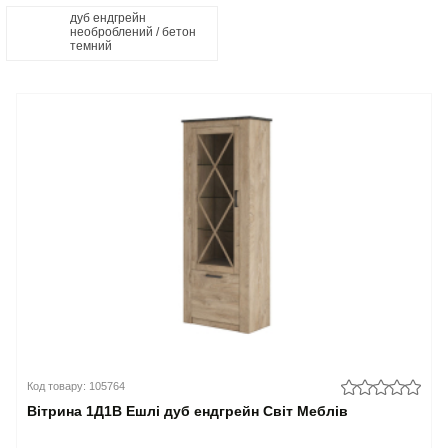
дуб ендгрейн
необроблений / бетон
темний
Код товару: 105764
Вітрина 1Д1В Ешлі дуб ендгрейн Світ Меблів