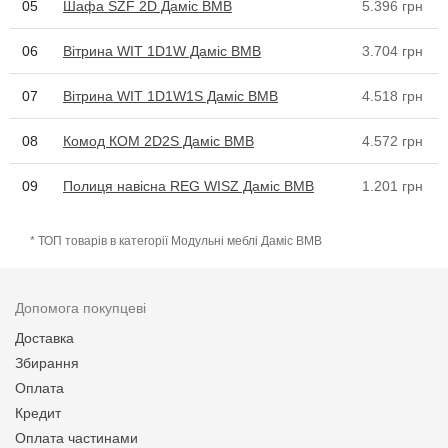
05
Шафа SZF 2D Даміс ВМВ
5.396
грн
06
Вітрина WIT 1D1W Даміс ВМВ
3.704
грн
07
Вітрина WIT 1D1W1S Даміс ВМВ
4.518
грн
08
Комод КОМ 2D2S Даміс ВМВ
4.572
грн
09
Полиця навісна REG WISZ Даміс ВМВ
1.201
грн
* ТОП товарів в категорії Модульні меблі Даміс ВМВ
Допомога покупцеві
Доставка
Збирання
Оплата
Кредит
Оплата частинами