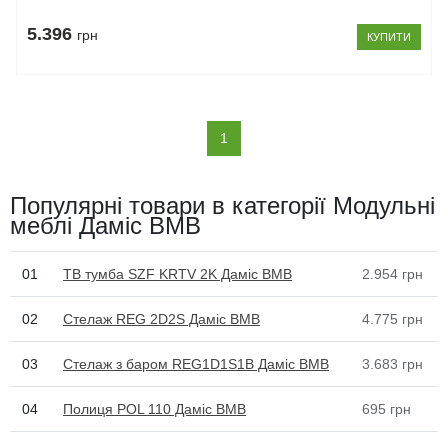
5.396
грн
КУПИТИ
(current)
1
Популярні товари в категорії Модульні
меблі Даміс ВМВ
01
ТВ тумба SZF KRTV 2K Даміс ВМВ
2.954
грн
02
Стелаж REG 2D2S Даміс ВМВ
4.775
грн
03
Стелаж з баром REG1D1S1B Даміс ВМВ
3.683
грн
04
Полиця POL 110 Даміс ВМВ
695
грн